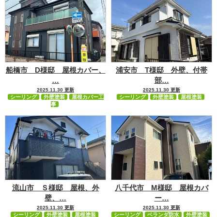
船橋市 D様邸 屋根カバー、
浦安市 T様邸 外壁、付帯
…
部…
2025.11.30 更新
2025.11.30 更新
シーリング
外壁塗装
屋根カバー工
シーリング
外壁塗装
屋根塗装
事
流山市 Ｓ様邸 屋根、外
八千代市 M様邸 屋根カバ
壁、…
ー…
2025.11.30 更新
2025.11.30 更新
シーリング
外壁塗装
屋根塗装
シーリング
ベランダ防水
外壁塗装