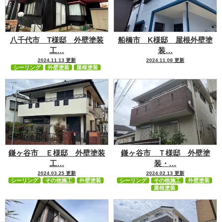
八千代市 T様邸 外壁塗装
船橋市 K様邸 屋根外壁塗
工…
装…
2024.11.13 更新
2024.11.08 更新
シーリング
外壁塗装
屋根塗装
鎌ヶ谷市 Ｅ様邸 外壁塗装
鎌ヶ谷市 Ｔ様邸 外壁塗
工…
装・…
2024.03.25 更新
2024.02.13 更新
シーリング
その他施工
外壁塗装
シーリング
その他施工
外壁塗装
屋根塗装