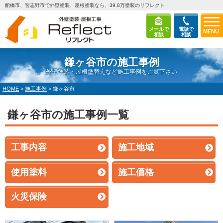
船橋市、習志野市で外壁塗装、屋根塗装なら、39,8万塗装のリフレクト
メールで
電話で
MENU
相談
相談
鎌ヶ谷市の施工事例
外壁塗装・屋根塗替えなど施工事例をご覧下さい
HOME
>
施工事例
>
鎌ヶ谷市
鎌ヶ谷市の施工事例一覧
工事内容
施工地域
使用塗料
施工価格
火災保険