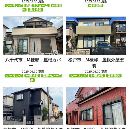
2025.09.30 更新
2025.08.29 更新
シーリング
内装リフォーム
外壁塗
外壁塗装
装
屋根塗装
八千代市 M様邸 屋根カバ
松戸市 M様邸 屋根外壁塗
ー…
装…
2025.06.30 更新
2025.06.30 更新
シーリング
外壁塗装
屋根カバー工
シーリング
外壁塗装
屋根塗装
事