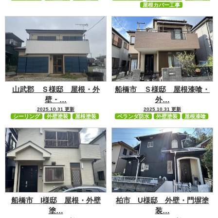
屋根カバー工事
山武郡 Ｓ様邸 屋根・外
船橋市 Ｓ様邸 屋根漆喰・
壁・…
外…
2025.10.31 更新
2025.10.31 更新
シーリング
外壁塗装
屋根塗装
ベランダ防水
外壁塗装
屋根漆喰
船橋市 I様邸 屋根・外壁
柏市 U様邸 外壁・門塀塗
塗…
装…