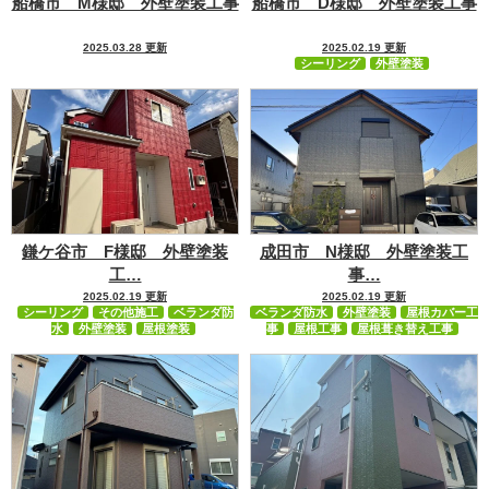
船橋市 M様邸 外壁塗装工事
船橋市 D様邸 外壁塗装工事
2025.03.28 更新
2025.02.19 更新
シーリング
外壁塗装
鎌ケ谷市 F様邸 外壁塗装
成田市 N様邸 外壁塗装工
工…
事…
2025.02.19 更新
2025.02.19 更新
シーリング
その他施工
ベランダ防
ベランダ防水
外壁塗装
屋根カバー工
水
外壁塗装
屋根塗装
事
屋根工事
屋根葺き替え工事