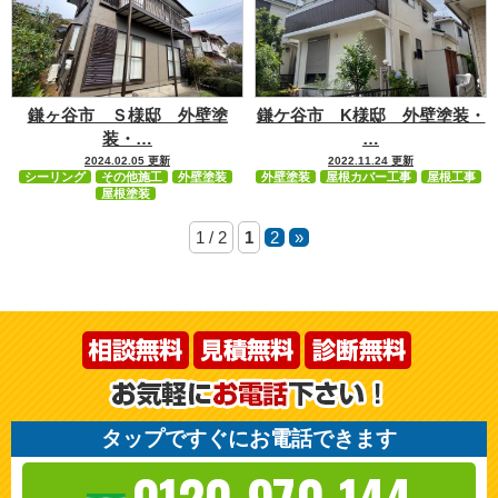
鎌ヶ谷市 Ｓ様邸 外壁塗
鎌ケ谷市 K様邸 外壁塗装・
装・…
…
2024.02.05 更新
2022.11.24 更新
シーリング
その他施工
外壁塗装
外壁塗装
屋根カバー工事
屋根工事
屋根塗装
1 / 2
1
2
»
タップですぐにお電話できます