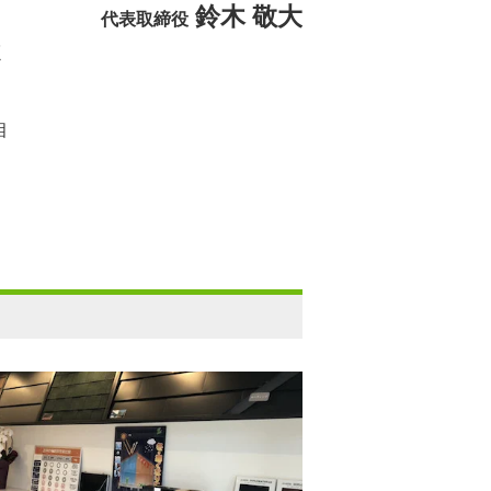
鈴木 敬大
代表取締役
く
。
相