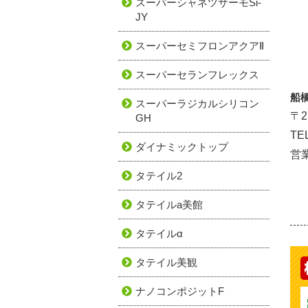
スーパーシャネツサーモSi-
JY
スーパーセミフロンアクアⅡ
スーパーセランフレックス
船
スーパーラジカルシリコン
〒2
GH
TE
ダイナミックトップ
営業
タテイル2
タテイルa美館
タテイルα
タテイル美観
ナノコンポジットF