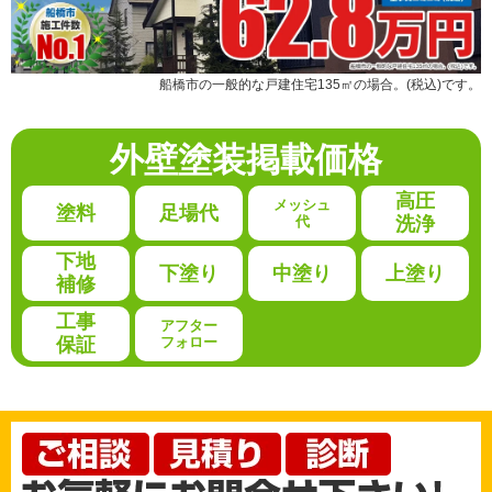
船橋市の一般的な戸建住宅135㎡の場合。(税込)です。
外壁塗装
掲載価格
高圧
メッシュ
塗料
足場代
代
洗浄
下地
下塗り
中塗り
上塗り
補修
工事
アフター
保証
フォロー