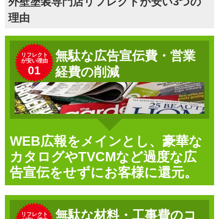
外壁塗装専門店リフレクトが安い3つの
理由
無駄な広告宣伝費・営業
リフレクト
が安い理由
01
経費の削減
WEB広報をメインとし、豪華な
カタログやTVCMなど過度な広
告宣伝をせずにお客様に還元。
無駄な材料・工事費のコ
リフレクト