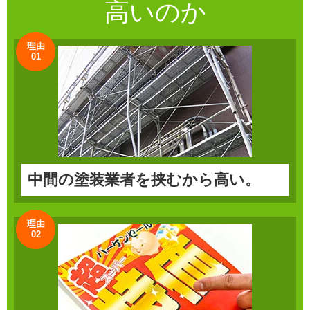
高いのか
理由
01
中間の塗装業者を挟むから高い。
理由
02