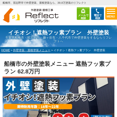
船橋市、習志野市で外壁塗装、屋根塗装なら、39,8万塗装のリフレクト
メールで
電話で
MENU
相談
相談
イチオシ！遮熱フッ素プラン 外壁塗装
千葉県船橋市・習志野市・鎌ヶ谷市・八千代市で外壁塗装をするならリフレ
クトへ
HOME
>
外壁塗装・屋根塗装メニュー
>
イチオシ！遮熱フッ素プラン 外壁塗装
船橋市の外壁塗装メニュー 遮熱フッ素プ
ラン 62.8万円