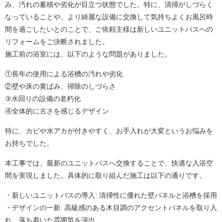
み、汚れの蓄積や劣化が目立つ状態でした。特に、清掃がしづらく
なっていることや、より綺麗な設備に交換して気持ちよくお風呂時
間を過ごしたいとのことで、ご依頼主様は新しいユニットバスへの
リフォームをご決断されました。
施工前の浴室には、以下のような問題がありました。
①長年の使用による浴槽の汚れや劣化
②壁や床の黄ばみ、掃除のしづらさ
③水回りの設備の老朽化
④全体的に古さを感じるデザイン
特に、カビや水アカが付きやすく、お手入れが大変というお悩みを
お持ちでした。
本工事では、
最新のユニットバスへ交換することで、快適な入浴空
間を実現しました。具体的に取り組んだ施工は以下の通りです。
・新しいユニットバスの導入: 清掃性に優れた壁パネルと浴槽を採用
・デザインの一新: 高級感のある木目調のアクセントパネルを取り入
れ、落ち着いた雰囲気を演出