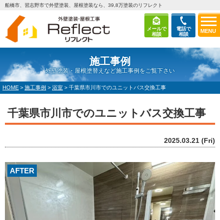
船橋市、習志野市で外壁塗装、屋根塗装なら、39,8万塗装のリフレクト
メールで
電話で
MENU
相談
相談
施工事例
外壁塗装・屋根塗替えなど施工事例をご覧下さい
HOME
>
施工事例
>
浴室
>
千葉県市川市でのユニットバス交換工事
千葉県市川市でのユニットバス交換工事
2025.03.21 (Fri)
AFTER