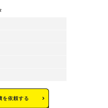
タ
積を依頼する