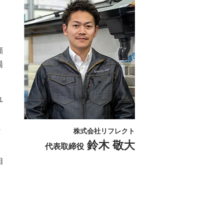
顔
場
れ
く
株式会社リフレクト
。
鈴木 敬大
代表取締役
相