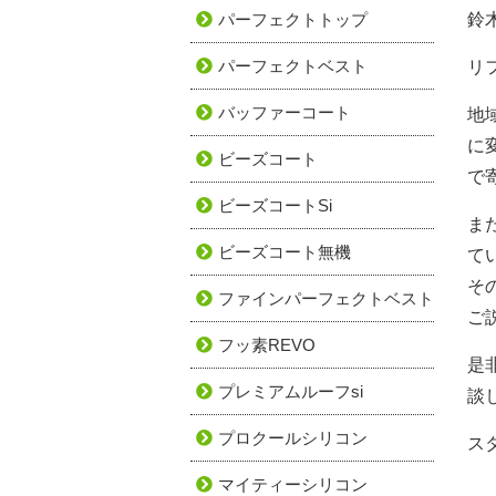
パーフェクトトップ
鈴
パーフェクトベスト
リ
バッファーコート
地
に
ビーズコート
で
ビーズコートSi
ま
ビーズコート無機
て
そ
ファインパーフェクトベスト
ご
フッ素REVO
是
プレミアムルーフsi
談
プロクールシリコン
ス
マイティーシリコン