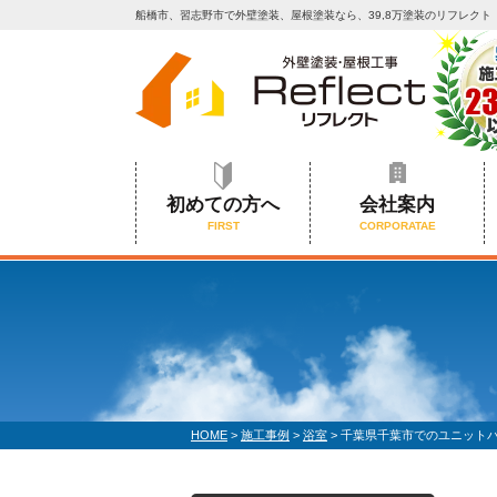
船橋市、習志野市で外壁塗装、屋根塗装なら、39,8万塗装のリフレクト
初めての方へ
会社案内
FIRST
CORPORATAE
HOME
>
施工事例
>
浴室
>
千葉県千葉市でのユニット