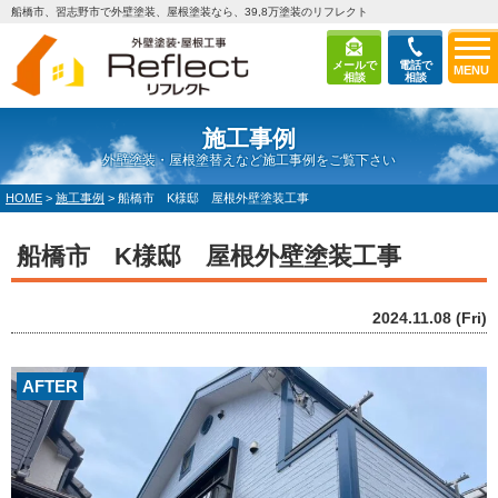
船橋市、習志野市で外壁塗装、屋根塗装なら、39,8万塗装のリフレクト
メールで
電話で
MENU
相談
相談
施工事例
外壁塗装・屋根塗替えなど施工事例をご覧下さい
HOME
>
施工事例
>
船橋市 K様邸 屋根外壁塗装工事
船橋市 K様邸 屋根外壁塗装工事
2024.11.08 (Fri)
AFTER