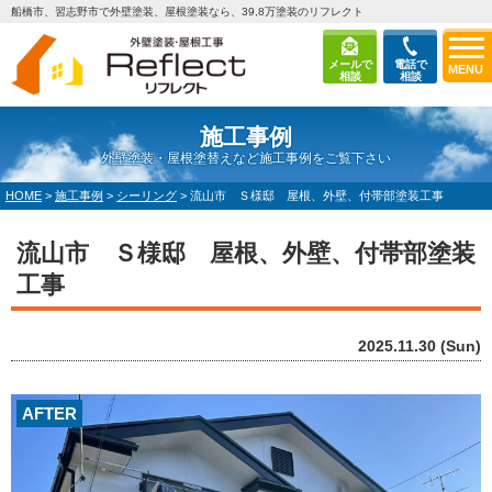
船橋市、習志野市で外壁塗装、屋根塗装なら、39,8万塗装のリフレクト
メールで
電話で
MENU
相談
相談
施工事例
外壁塗装・屋根塗替えなど施工事例をご覧下さい
HOME
>
施工事例
>
シーリング
>
流山市 Ｓ様邸 屋根、外壁、付帯部塗装工事
流山市 Ｓ様邸 屋根、外壁、付帯部塗装
工事
2025.11.30 (Sun)
AFTER