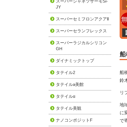
スーパーシャネツサーモSi-
JY
スーパーセミフロンアクアⅡ
スーパーセランフレックス
スーパーラジカルシリコン
GH
船
ダイナミックトップ
船
タテイル2
鈴
タテイルa美館
リ
タテイルα
地
タテイル美観
に
ナノコンポジットF
で