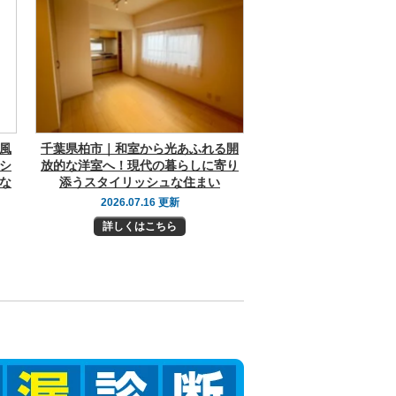
風
千葉県柏市｜和室から光あふれる開
シ
放的な洋室へ！現代の暮らしに寄り
な
添うスタイリッシュな住まい
2026.07.16 更新
詳しくはこちら