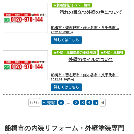
★新着情報/イベント情報
汚れの目立つ外壁の色について
★外壁・屋根塗装の基礎知識
★外壁・屋根材
★塗装業者選び
★劣化症状
★塗料選び
★色選びのコツ
船橋市・習志野市・鎌ヶ谷市・八千代市…
2022.09.09(Fri)
詳しくはこちら
★外壁・屋根塗装の基礎知識
★外壁・屋根材
外壁のタイルについて
★塗装業者選び
★劣化症状
船橋市・習志野市・鎌ヶ谷市・八千代市…
2022.08.30(Tue)
詳しくはこちら
6 / 6
« 先頭
«
...
2
3
4
5
6
船橋市の内装リフォーム・外壁塗装専門