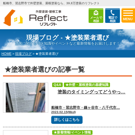
船橋市、習志野市で外壁塗装、屋根塗装なら、39,8万塗装のリフレクト
メールで
電話で
MENU
相談
相談
現場ブログ - ★塗装業者選び
塗装に関するマメ知識やイベントなど最新情報をお届けします！
HOME
>
現場ブログ
>
★塗装業者選び
★塗装業者選びの記事一覧
Q&A
★外壁・屋根塗装の基礎知識
塗装のタイミングってどうやっ…
★外壁・屋根材
★塗装業者選び
★劣化症状
船橋市・習志野市・鎌ヶ谷市・八千代市…
2023.02.15(Wed)
詳しくはこちら
★新着情報/イベント情報