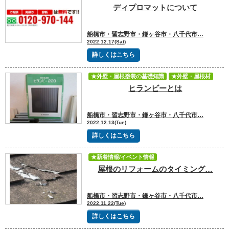
ディプロマットについて
★外壁・屋根塗装の基礎知識
★外壁・屋根材
★塗装業者選び
★雨漏り修理
船橋市・習志野市・鎌ヶ谷市・八千代市…
2022.12.17(Sat)
詳しくはこちら
★外壁・屋根塗装の基礎知識
★外壁・屋根材
ヒランビーとは
★塗装業者選び
船橋市・習志野市・鎌ヶ谷市・八千代市…
2022.12.13(Tue)
詳しくはこちら
★新着情報/イベント情報
屋根のリフォームのタイミング…
★外壁・屋根塗装の基礎知識
★外壁・屋根材
★塗装業者選び
★雨漏り修理
船橋市・習志野市・鎌ヶ谷市・八千代市…
2022.11.22(Tue)
詳しくはこちら