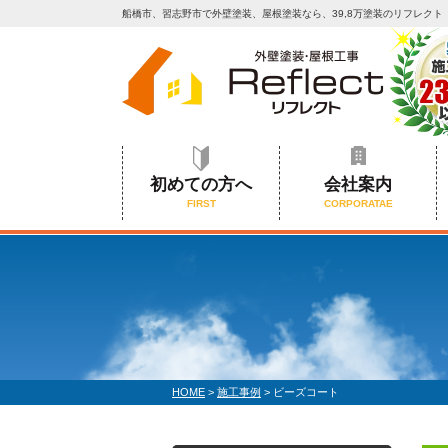
船橋市、習志野市で外壁塗装、屋根塗装なら、39,8万塗装のリフレクト
初めての方へ
会社案内
FIRST
CORPORATAE
HOME
>
施工事例
>
ビーズコート