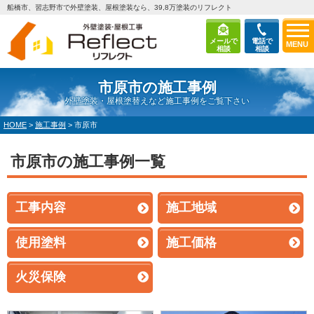
船橋市、習志野市で外壁塗装、屋根塗装なら、39,8万塗装のリフレクト
メールで
電話で
MENU
相談
相談
市原市の施工事例
外壁塗装・屋根塗替えなど施工事例をご覧下さい
HOME
>
施工事例
>
市原市
市原市の施工事例一覧
工事内容
施工地域
使用塗料
施工価格
火災保険