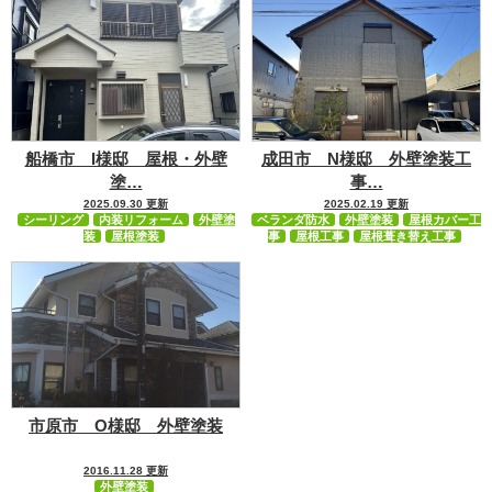
船橋市 I様邸 屋根・外壁
成田市 N様邸 外壁塗装工
塗…
事…
2025.09.30 更新
2025.02.19 更新
シーリング
内装リフォーム
外壁塗
ベランダ防水
外壁塗装
屋根カバー工
装
屋根塗装
事
屋根工事
屋根葺き替え工事
市原市 O様邸 外壁塗装
2016.11.28 更新
外壁塗装