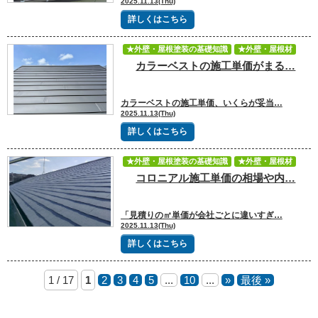
2025.11.13(Thu)
詳しくはこちら
★外壁・屋根塗装の基礎知識
★外壁・屋根材
カラーベストの施工単価がまる…
★見積書や価格
カラーベストの施工単価、いくらが妥当…
2025.11.13(Thu)
詳しくはこちら
★外壁・屋根塗装の基礎知識
★外壁・屋根材
コロニアル施工単価の相場や内…
★見積書や価格
「見積りの㎡単価が会社ごとに違いすぎ…
2025.11.13(Thu)
詳しくはこちら
1 / 17
1
2
3
4
5
...
10
...
»
最後 »