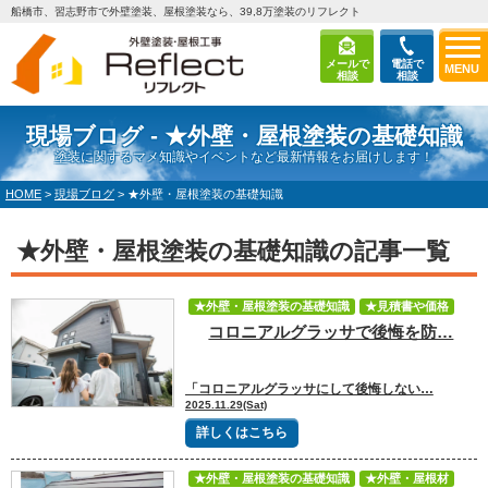
船橋市、習志野市で外壁塗装、屋根塗装なら、39,8万塗装のリフレクト
メールで
電話で
MENU
相談
相談
現場ブログ - ★外壁・屋根塗装の基礎知識
塗装に関するマメ知識やイベントなど最新情報をお届けします！
HOME
>
現場ブログ
>
★外壁・屋根塗装の基礎知識
★外壁・屋根塗装の基礎知識の記事一覧
★外壁・屋根塗装の基礎知識
★見積書や価格
コロニアルグラッサで後悔を防…
「コロニアルグラッサにして後悔しない…
2025.11.29(Sat)
詳しくはこちら
★外壁・屋根塗装の基礎知識
★外壁・屋根材