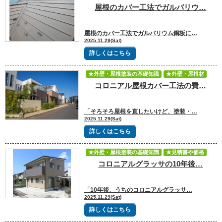
屋根のカバー工法でガルバリウ…
★見積書や価格
屋根のカバー工法でガルバリウム鋼板に…
2025.11.29(Sat)
詳しくはこちら
★外壁・屋根塗装の基礎知識
★外壁・屋根材
コロニアル屋根カバー工法の費…
★見積書や価格
「そろそろ屋根を直したいけど、塗装・…
2025.11.29(Sat)
詳しくはこちら
★外壁・屋根塗装の基礎知識
★見積書や価格
コロニアルグラッサの10年後…
「10年後、うちのコロニアルグラッサ…
2025.11.29(Sat)
詳しくはこちら