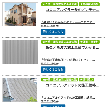
★外壁・屋根塗装の基礎知識
★見積書や価格
コロニアルグラッサのメンテナ…
「結局いくらかかるの？」——コロニア…
2025.11.29(Sat)
詳しくはこちら
★外壁・屋根塗装の基礎知識
★外壁・屋根材
板金と角波の施工単価でわかる…
★見積書や価格
「角波の平米単価って結局いくら？」—…
2025.11.22(Sat)
詳しくはこちら
★外壁・屋根塗装の基礎知識
★塗料選び
コロニアルクアッドの施工価格…
★見積書や価格
「コロニアルクアッドの施工価格、結局…
2025.11.22(Sat)