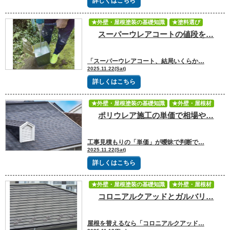
詳しくはこちら
★外壁・屋根塗装の基礎知識
★塗料選び
スーパーウレアコートの値段を…
★見積書や価格
「スーパーウレアコート、結局いくらか…
2025.11.22(Sat)
詳しくはこちら
★外壁・屋根塗装の基礎知識
★外壁・屋根材
ポリウレア施工の単価で相場や…
工事見積もりの「単価」が曖昧で判断で…
2025.11.22(Sat)
詳しくはこちら
★外壁・屋根塗装の基礎知識
★外壁・屋根材
コロニアルクアッドとガルバリ…
★見積書や価格
屋根を替えるなら「コロニアルクアッド…