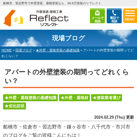
船橋市、習志野市で外壁塗装、屋根塗装なら、39,8万塗装のリフレクト
メールで
電話で
MENU
相談
相談
現場ブログ
HOME
>
現場ブログ
>
★外壁・屋根塗装の基礎知識
>
アパートの外壁塗装の期間ってど
れくらい？
アパートの外壁塗装の期間ってどれくら
い？
★外壁・屋根塗装の基礎知識
★外壁・屋根材
★塗装業者選び
★劣化症状
2024.02.29 (Thu) 更新
船橋市・佐倉市・習志野市・鎌ヶ谷市・八千代市・市川市
のブログをご覧の皆様こんにちは！