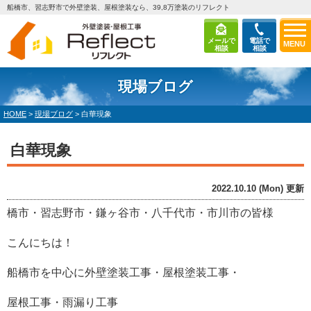
船橋市、習志野市で外壁塗装、屋根塗装なら、39,8万塗装のリフレクト
メールで
電話で
MENU
相談
相談
現場ブログ
HOME
>
現場ブログ
>
白華現象
白華現象
2022.10.10 (Mon) 更新
橋市・習志野市・鎌ヶ谷市・八千代市・市川市
の皆様
こんにちは！
船橋市を中心に外壁塗装工事・屋根塗装工事・
屋根工事・雨漏り工事