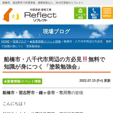
船橋市、習志野市で外壁塗装、屋根塗装なら、39,8万塗装のリフレクト
メールで
電話で
MENU
相談
相談
現場ブログ
HOME
>
現場ブログ
>
★新着情報/イベント情報
>
船橋市・八千代市周辺の方必見
無料
で知識が身につく「塗装勉強会」
船橋市・八千代市周辺の方必見
無料で
知識が身につく「塗装勉強会」
2022.07.15 (Fri) 更新
★新着情報/イベント情報
船橋市・習志野市・鎌ヶ谷市・市川市
の皆様
こんにちは！