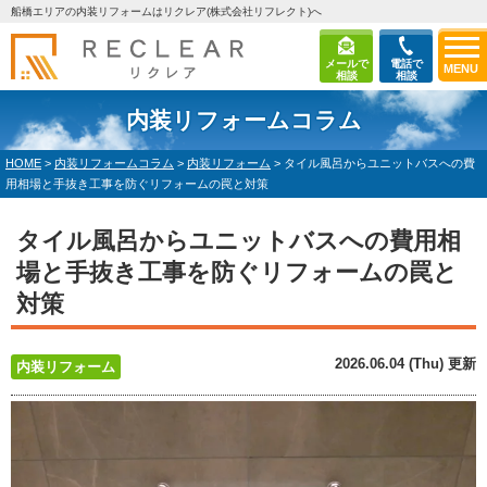
船橋エリアの内装リフォームはリクレア(株式会社リフレクト)へ
メールで
電話で
MENU
相談
相談
内装リフォームコラム
HOME
>
内装リフォームコラム
>
内装リフォーム
>
タイル風呂からユニットバスへの費
用相場と手抜き工事を防ぐリフォームの罠と対策
タイル風呂からユニットバスへの費用相
場と手抜き工事を防ぐリフォームの罠と
対策
2026.06.04 (Thu) 更新
内装リフォーム