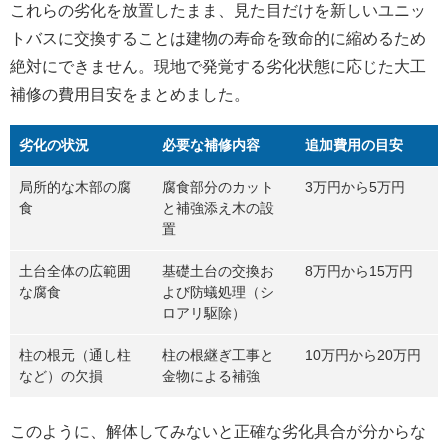
これらの劣化を放置したまま、見た目だけを新しいユニッ
トバスに交換することは建物の寿命を致命的に縮めるため
絶対にできません。現地で発覚する劣化状態に応じた大工
補修の費用目安をまとめました。
劣化の状況
必要な補修内容
追加費用の目安
局所的な木部の腐
腐食部分のカット
3万円から5万円
食
と補強添え木の設
置
土台全体の広範囲
基礎土台の交換お
8万円から15万円
な腐食
よび防蟻処理（シ
ロアリ駆除）
柱の根元（通し柱
柱の根継ぎ工事と
10万円から20万円
など）の欠損
金物による補強
このように、解体してみないと正確な劣化具合が分からな