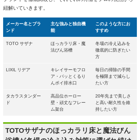
紐解いていきます。
メーカー名とブラ
主な強みと独自機
このような方にお
ンド
能
すすめ
TOTO サザナ
ほっカラリ床・魔
冬場の冷え込みを
法びん浴槽
徹底的に防ぎたい
方
LIXIL リデア
キレイサーモフロ
毎日の掃除の手間
ア・パッとくるり
を極限まで減らし
んポイ排水口
たい方
タカラスタンダー
高品位ホーロー
20年先まで美しさ
ド
壁・頑丈なフレー
と高い耐久性を維
ム架台
持したい方
TOTOサザナのほっカラリ床と魔法びん