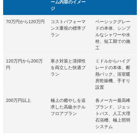
ーム内容のイメー
ジ
70万円から120万円
コストパフォーマ
ベーシックグレー
ンス重視の標準プ
ドの本体、シンプ
ラン
ルなシャワーや水
栓、短工期での施
工
120万円から200万
寒さ対策と清掃性
ミドルからハイグ
円
を両立した快適プ
レードの本体、断
ラン
熱パック、浴室暖
房乾燥機、手すり
設置
200万円以上
極上の癒やしを追
各メーカー最高峰
求した高級ホテル
ブランド、ジェッ
フロアプラン
トバス、人工大理
石浴槽、極上照明
システム