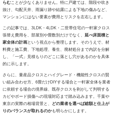
らむ
ことが少なくありません。特に戸建ては、階段や吹き
抜け、勾配天井、雨漏り跡や結露による下地の傷みなど、
マンションにはない要素が費用とリスクを左右します。
この記事では、3LDK・4LDK・二世帯住宅の一軒家クロス
張替え費用を、部屋別や畳数別だけでなく、
延べ床面積と
家全体の計画
という視点から整理します。そのうえで、材
料費と施工費、下地処理、養生、廃材処分まで内訳を分解
し、「一式」見積もりのどこに落とし穴があるのかを具体
的に示します。
さらに、量産品クロスとハイグレード・機能性クロスの賢
い組み合わせ方、6畳だけDIYする場合と一軒家全体を業者
に依頼する場合の境界線、既存クロスを剥がして判明する
カビやボード損傷への現場対応まで踏み込みます。千葉や
東京の実際の相場背景と、
どの業者を選べば総額と仕上が
りのバランスが取れるのか
も明らかにします。