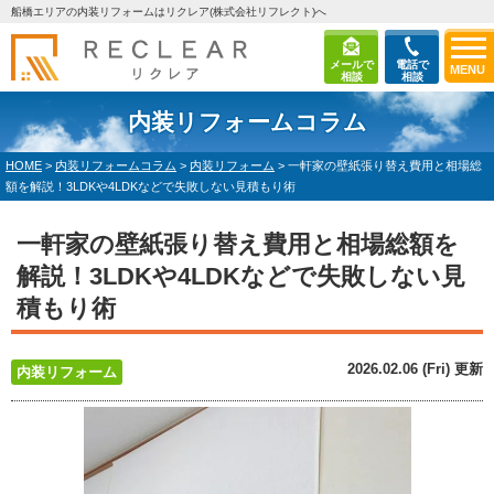
船橋エリアの内装リフォームはリクレア(株式会社リフレクト)へ
メールで
電話で
MENU
相談
相談
内装リフォームコラム
HOME
>
内装リフォームコラム
>
内装リフォーム
>
一軒家の壁紙張り替え費用と相場総
額を解説！3LDKや4LDKなどで失敗しない見積もり術
一軒家の壁紙張り替え費用と相場総額を
解説！3LDKや4LDKなどで失敗しない見
積もり術
2026.02.06 (Fri) 更新
内装リフォーム