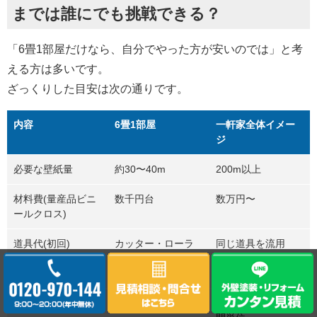
までは誰にでも挑戦できる？
「6畳1部屋だけなら、自分でやった方が安いのでは」と考
える方は多いです。
ざっくりした目安は次の通りです。
内容
6畳1部屋
一軒家全体イメー
ジ
必要な壁紙量
約30〜40m
200m以上
材料費(量産品ビニ
数千円台
数万円〜
ールクロス)
道具代(初回)
カッター・ローラ
同じ道具を流用
ー・糊付け道具な
どで1〜2万円
作業時間
初心者で1〜2日
休みを使って数週