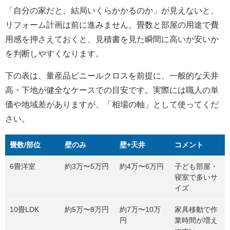
「自分の家だと、結局いくらかかるのか」が見えないと、
リフォーム計画は前に進みません。畳数と部屋の用途で費
用感を押さえておくと、見積書を見た瞬間に高いか安いか
を判断しやすくなります。
下の表は、量産品ビニールクロスを前提に、一般的な天井
高・下地が健全なケースでの目安です。実際には職人の単
価や地域差がありますが、「相場の軸」として使ってくだ
さい。
畳数/部位
壁のみ
壁+天井
コメント
6畳洋室
約3万〜5万円
約4万〜6万円
子ども部屋・
寝室で多いサ
イズ
10畳LDK
約5万〜8万円
約7万〜10万
家具移動で作
円
業時間が増え