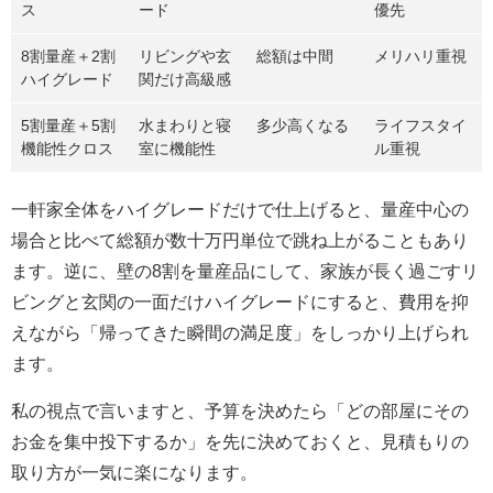
ス
ード
優先
8割量産＋2割
リビングや玄
総額は中間
メリハリ重視
ハイグレード
関だけ高級感
5割量産＋5割
水まわりと寝
多少高くなる
ライフスタイ
機能性クロス
室に機能性
ル重視
一軒家全体をハイグレードだけで仕上げると、量産中心の
場合と比べて総額が数十万円単位で跳ね上がることもあり
ます。逆に、壁の8割を量産品にして、家族が長く過ごすリ
ビングと玄関の一面だけハイグレードにすると、費用を抑
えながら「帰ってきた瞬間の満足度」をしっかり上げられ
ます。
私の視点で言いますと、予算を決めたら「どの部屋にその
お金を集中投下するか」を先に決めておくと、見積もりの
取り方が一気に楽になります。