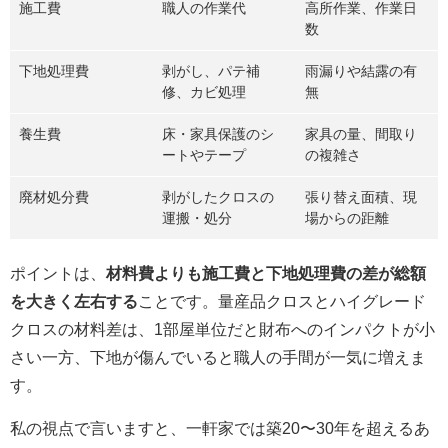
施工費
職人の作業代
高所作業、作業日
数
下地処理費
剥がし、パテ補
雨漏りや結露の有
修、カビ処理
無
養生費
床・家具保護のシ
家具の量、間取り
ートやテープ
の複雑さ
廃材処分費
剥がしたクロスの
張り替え面積、現
運搬・処分
場からの距離
ポイントは、
材料費よりも施工費と下地処理費の差が総額
を大きく左右する
ことです。量産品クロスとハイグレード
クロスの材料差は、1部屋単位だと財布へのインパクトが小
さい一方、下地が傷んでいると職人の手間が一気に増えま
す。
私の視点で言いますと、一軒家では築20〜30年を超えるあ