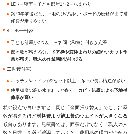
LDK＋寝室＋子ども部屋1〜2＋水まわり
築20年前後だと、下地のひび割れ・ボードの痩せが出て補
修費が乗りやすい
4LDK一軒家
子ども部屋が2つ以上＋客間（和室）付きが定番
部屋数が増える分、
ドア枠や窓枠まわりの細かいカット作
業が増え、職人の作業時間が伸びる
二世帯住宅
キッチンやトイレが2セット以上、廊下が長い構造が多い
使用頻度の高い水まわりが多く、
カビ・結露による下地補
修率が高い
私の視点で言いますと、同じ「全面張り替え」でも、部屋
数が増えるほど
材料費より施工費のウエイトが大きくなる
傾向があります。見積書では、面積だけでなく「職人の人
数と日数」を必ず確認しておくと、費用感の理由がつかみ