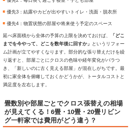
優先2：毎日長く過ごす寝室・子ども部屋
優先3：結露やカビが出やすいトイレ・洗面・脱衣所
優先4：物置状態の部屋や将来使う予定のスペース
延べ床面積から全体の予算の上限を決めておけば、
「どこ
までを今やって、どこを数年後に回すか」
というリフォー
ム計画が立てやすくなります。部分的な張り替えだけを繰
り返すと、部屋ごとにクロスの色味や経年変化がバラつ
き、「新しいのに古く見える部屋」が混在しがちです。最
初に家全体を俯瞰しておくかどうかが、トータルコストと
満足度を左右します。
畳数別や部屋ごとでクロス張替えの相場
が見えてくる！6畳・10畳・20畳リビン
グ一軒家では費用がどう違う？