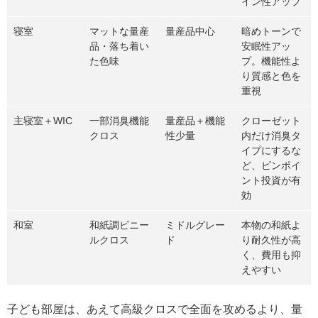
イン性アップ
寝室
マットな量産
量産品中心
暗めトーンで
品・落ち着い
安眠性アッ
た色味
プ。機能性よ
り質感と色を
重視
主寝室＋WIC
一部消臭機能
量産品＋機能
クローゼット
クロス
性少量
内だけ消臭タ
イプにするな
ど、ピンポイ
ント投資が有
効
和室
和紙調ビニー
ミドルグレー
本物の和紙よ
ルクロス
ド
り耐久性が高
く、費用も抑
えやすい
子ども部屋は、あえて高級クロスで全面を攻めるより、量