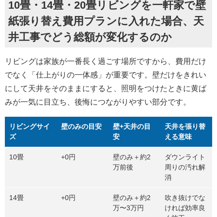
10畳・14畳・20畳リビングを一軒家で壁
紙張り替え費用プランに入れた場合、天
井工事でどう総額が変化するのか
リビングは家族が一番長く過ごす場所ですから、費用だけ
でなく「仕上がりの一体感」が重要です。壁だけをきれい
にして天井をそのままにすると、照明をつけたときに黄ば
みが一気に目立ち、後悔につながりやすい部分です。
リビングサイ
壁のみの目安
壁+天井の目
天井を張り替
ズ
安
える意味
10畳
+0円
壁のみ＋約2
ダウンライト
万前後
周りの汚れ解
消
14畳
+0円
壁のみ＋約2
吹き抜けでな
万〜3万円
ければ効率良