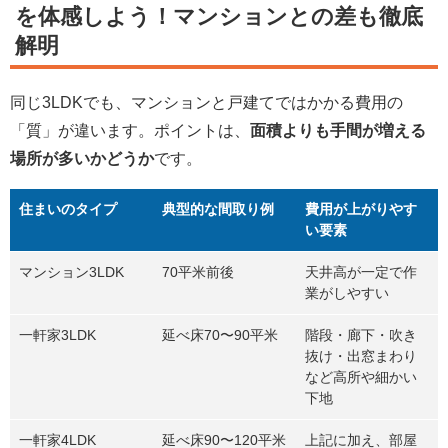
を体感しよう！マンションとの差も徹底
解明
同じ3LDKでも、マンションと戸建てではかかる費用の
「質」が違います。ポイントは、
面積よりも手間が増える
場所が多いかどうか
です。
住まいのタイプ
典型的な間取り例
費用が上がりやす
い要素
マンション3LDK
70平米前後
天井高が一定で作
業がしやすい
一軒家3LDK
延べ床70〜90平米
階段・廊下・吹き
抜け・出窓まわり
など高所や細かい
下地
一軒家4LDK
延べ床90〜120平米
上記に加え、部屋