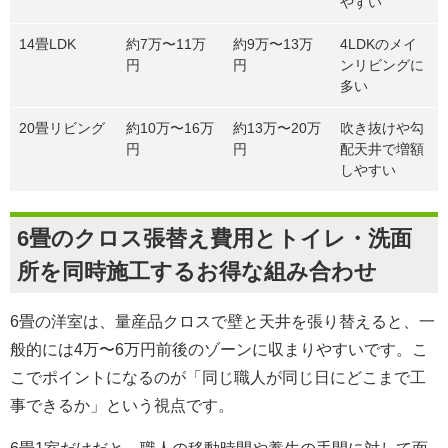
やすい
14畳LDK
約7万〜11万
約9万〜13万
4LDKのメイ
円
円
ンリビングに
多い
20畳リビング
約10万〜16万
約13万〜20万
吹き抜けや勾
円
円
配天井で増額
しやすい
6畳のクロス張替え費用とトイレ・洗面
所を同時施工するお得な組み合わせ
6畳の洋室は、量産品クロスで壁と天井を張り替えると、一
般的には4万〜6万円前後のゾーンに収まりやすいです。こ
こでポイントになるのが「同じ職人が同じ日にどこまで工
事できるか」という視点です。