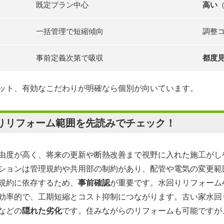
既定プラン中心
高い
一括管理で短縮傾向
調整
事前定義次第で吸収
都度
ット、有効なこだわりが明確なら個別が向いています。
りリフォーム範囲を先読みでチェック！
由度が高く、将来の更新や断熱改善まで視野に入れた施工がし
ションは管理規約や共用部の制約があり、配管や電気の変更範
規約に依存するため、
事前確認
が重要です。水回りリフォーム
効率的で、工期短縮とコスト抑制につながります。古い家水回
などの
隠れた劣化
です。住みながらのリフォームも可能ですが