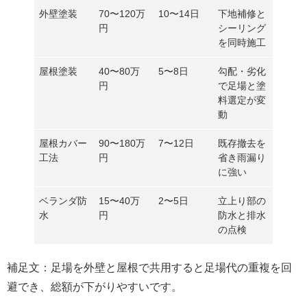
外壁塗装
70〜120万
10〜14日
下地補修と
円
シーリング
を同時施工
屋根塗装
40〜80万
5〜8日
勾配・劣化
円
で足場と塗
料選定が変
動
屋根カバー
90〜180万
7〜12日
既存撤去を
工法
円
省き雨漏り
に強い
ベランダ防
15〜40万
2〜5日
立上り部の
水
円
防水と排水
の点検
補足文：足場を外壁と屋根で共用すると
足場代の重複を回
避
でき、総額が下がりやすいです。