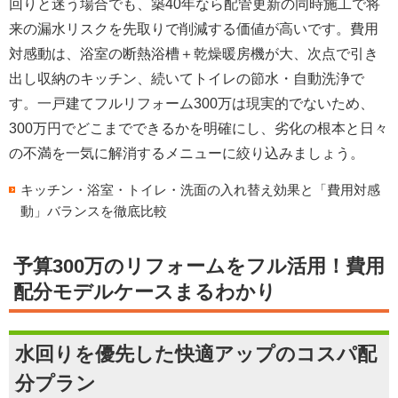
回り
と迷う場合でも、築40年なら配管更新の同時施工で
将
来の漏水リスクを先取りで削減
する価値が高いです。費用
対感動は、浴室の断熱浴槽＋乾燥暖房機が大、次点で
引き
出し収納のキッチン
、続いてトイレの節水・自動洗浄で
す。
一戸建てフルリフォーム300万
は現実的でないため、
300万円でどこまでできる
かを明確にし、劣化の根本と日々
の不満を一気に解消するメニューに絞り込みましょう。
キッチン・浴室・トイレ・洗面の入れ替え効果と「費用対感
動」バランスを徹底比較
予算300万のリフォームをフル活用！費用
配分モデルケースまるわかり
水回りを優先した快適アップのコスパ配
分プラン