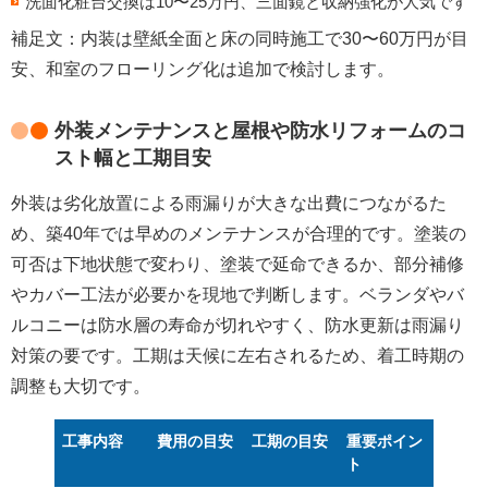
洗面化粧台交換
は10〜25万円、三面鏡と収納強化が人気です
補足文：内装は壁紙全面と床の同時施工で30〜60万円が目
安、和室のフローリング化は追加で検討します。
外装メンテナンスと屋根や防水リフォームのコ
スト幅と工期目安
外装は劣化放置による雨漏りが大きな出費につながるた
め、築40年では早めのメンテナンスが合理的です。塗装の
可否は下地状態で変わり、
塗装で延命できるか、部分補修
やカバー工法が必要かを現地で判断
します。ベランダやバ
ルコニーは防水層の寿命が切れやすく、
防水更新は雨漏り
対策の要
です。工期は天候に左右されるため、着工時期の
調整も大切です。
工事内容
費用の目安
工期の目安
重要ポイン
ト