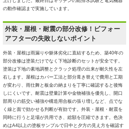
上げしました。最終日はキッチンの給排水試験と電気機器
の動作確認まで実施しています。
外装・屋根・耐震の部分改修！ビフォー
アフターの失敗しないポイント
外装・屋根は雨漏りや躯体劣化に直結するため、築40年の
部分改修は
塗装だけでなく下地診断のセット
が安全です。
塗装は下地の素地調整とクラック処理の出来が耐久性を左
右します。屋根はカバー工法と部分葺き替えで費用と工期
が変わり、
雨仕舞と板金の納まり
を丁寧に確認すると後悔
しにくいです。耐震は壁量計算や金物補強を優先し、
開口
部周りの筋交い補強や構造用合板の張り増し
など、点でな
く線と面で効かせる判断が有効です。外装・屋根・耐震を
同時に行うと足場が共用でき、
総額を圧縮
できます。色決
めは
A4以上の塗板サンプル
で日中と夕方の見え方を確認す