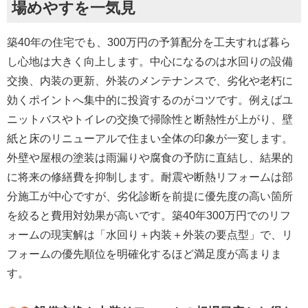
場めやすを一気見
築40年の住宅でも、300万円の予算配分を工夫すれば暮ら
し心地は大きく向上します。中心になるのは水回りの設備
交換、内装の更新、外装のメンテナンスで、劣化や老朽に
効くポイントへ集中的に投資するのがコツです。例えばユ
ニットバスやトイレの交換で掃除性と断熱性が上がり、壁
紙と床のリニューアルで住まい全体の印象が一変します。
外壁や屋根の塗装は雨漏りや腐食の予防に直結し、結果的
に将来の修繕費を抑制します。耐震や断熱リフォームは部
分施工が中心ですが、
劣化診断を前提に優先度の高い箇所
を絞ると費用対効果が高い
です。
築40年300万円でのリフ
ォームの現実解は「水回り＋内装＋外装の要点型」
で、
リ
フォームの優先順位を明確化
するほど満足度が高まりま
す。