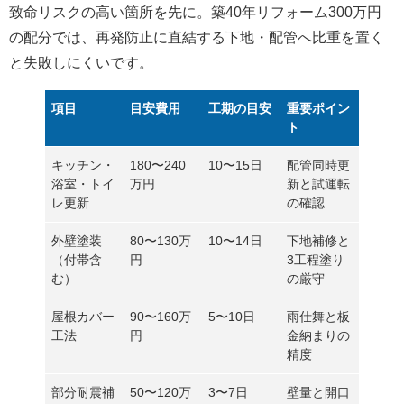
致命リスクの高い箇所を先に
。築40年リフォーム300万円
の配分では、再発防止に直結する下地・配管へ比重を置く
と失敗しにくいです。
項目
目安費用
工期の目安
重要ポイン
ト
キッチン・
180〜240
10〜15日
配管同時更
浴室・トイ
万円
新と試運転
レ更新
の確認
外壁塗装
80〜130万
10〜14日
下地補修と
（付帯含
円
3工程塗り
む）
の厳守
屋根カバー
90〜160万
5〜10日
雨仕舞と板
工法
円
金納まりの
精度
部分耐震補
50〜120万
3〜7日
壁量と開口