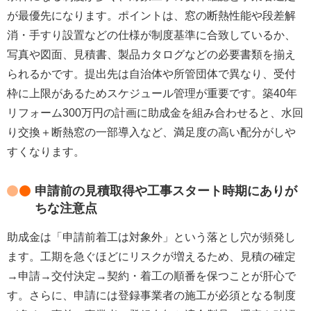
が最優先になります。ポイントは、窓の断熱性能や段差解
消・手すり設置などの仕様が制度基準に合致しているか、
写真や図面、
見積書
、製品カタログなどの
必要書類
を揃え
られるかです。提出先は自治体や所管団体で異なり、受付
枠に上限があるため
スケジュール管理
が重要です。築40年
リフォーム300万円の計画に助成金を組み合わせると、
水回
り交換＋断熱窓の一部導入
など、満足度の高い配分がしや
すくなります。
申請前の見積取得や工事スタート時期にありが
ちな注意点
助成金は「申請前着工は対象外」という落とし穴が頻発し
ます。工期を急ぐほどにリスクが増えるため、
見積の確定
→申請→交付決定→契約・着工
の順番を保つことが肝心で
す。さらに、申請には
登録事業者
の施工が必須となる制度