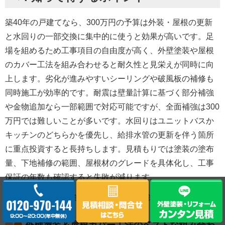
築40年の戸建てなら、300万円の予算は外装・屋根の更新
と水回りの一部交換に集中的に使うと効果が高いです。足
場を組めるため工事項目の自由度が高く、
外壁塗装や屋根
のカバー工法を組み合わせると耐久性と見栄えが同時に向
上
します。劣化が進みやすいシーリングや破風板の補修も
同時施工が効率的です。耐震は壁量計算に基づく
部分補強
や金物追加なら一部範囲で対応可能
ですが、全面補強は300
万円では難しいことが多いです。水回りはユニットバスか
キッチンのどちらかを優先し、
給排水管の更新を伴う箇所
に重点投資
すると長持ちします。見積もりでは塗装の塗布
量、下地補修の範囲、屋根材のグレードを具体化し、
工事
保証の年数
も確認すると失敗が減ります。
足場や屋根工事の自由度が高く、劣化対策やり放題