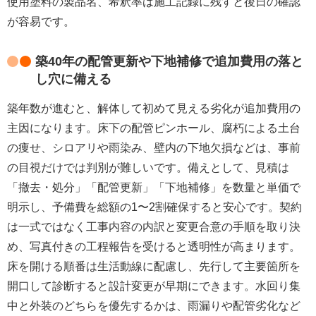
使用塗料の製品名、希釈率は施工記録に残すと後日の確認
が容易です。
築40年の配管更新や下地補修で追加費用の落と
し穴に備える
築年数が進むと、
解体して初めて見える劣化
が追加費用の
主因になります。床下の配管ピンホール、腐朽による土台
の痩せ、シロアリや雨染み、壁内の下地欠損などは、事前
の目視だけでは判別が難しいです。備えとして、見積は
「撤去・処分」「配管更新」「下地補修」を
数量と単価で
明示
し、
予備費を総額の1〜2割
確保すると安心です。契約
は一式ではなく
工事内容の内訳と変更合意の手順
を取り決
め、写真付きの工程報告を受けると透明性が高まります。
床を開ける順番は生活動線に配慮し、
先行して主要箇所を
開口して診断
すると設計変更が早期にできます。水回り集
中と外装のどちらを優先するかは、
雨漏りや配管劣化など