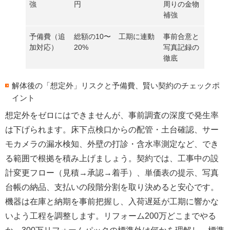
強
円
周りの金物
補強
予備費（追
総額の10〜
工期に連動
事前合意と
加対応）
20%
写真記録の
徹底
解体後の「想定外」リスクと予備費、賢い契約のチェックポ
イント
想定外をゼロにはできませんが、
事前調査の深度
で発生率
は下げられます。床下点検口からの配管・土台確認、サー
モカメラの漏水検知、外壁の打診・含水率測定など、でき
る範囲で根拠を積み上げましょう。契約では、工事中の
設
計変更フロー（見積→承認→着手）
、単価表の提示、写真
台帳の納品、支払いの段階分割を取り決めると安心です。
機器は在庫と納期を事前把握
し、入荷遅延が工期に響かな
いよう工程を調整します。リフォーム200万どこまでやる