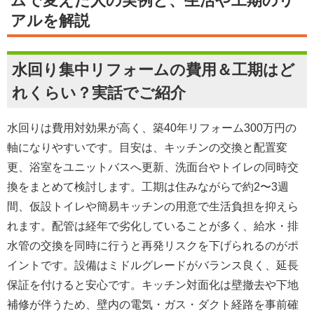
ムで変えた人の実例と、生活や工期のリ
アルを解説
水回り集中リフォームの費用＆工期はど
れくらい？実話でご紹介
水回りは費用対効果が高く、築40年リフォーム300万円の
軸になりやすいです。目安は、キッチンの交換と配置変
更、浴室をユニットバスへ更新、洗面台やトイレの同時交
換をまとめて検討します。工期は住みながらで約2〜3週
間、仮設トイレや簡易キッチンの用意で生活負担を抑えら
れます。配管は経年で劣化していることが多く、
給水・排
水管の交換を同時に行うと再発リスクを下げられる
のがポ
イントです。設備は
ミドルグレード
がバランス良く、延長
保証を付けると安心です。キッチン対面化は壁撤去や下地
補修が伴うため、
壁内の電気・ガス・ダクト経路
を事前確