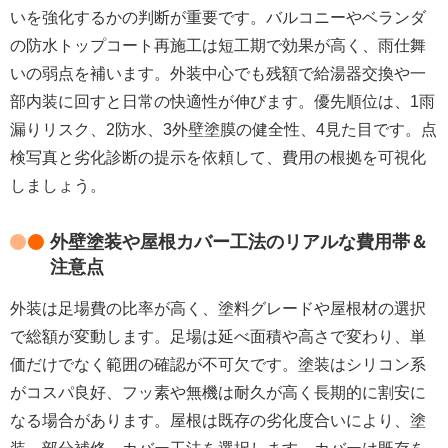
いを強化
するかの判断が重要です。バルコニーやベランダ
の
防水トップコート再施工
は短工期で効果が高く、雨仕舞
いの弱点を補います。外装中心でも残額で
給湯器交換や一
部内装
に回すと日常の快適性が伸びます。優先順位は、1雨
漏りリスク、2防水、3外壁塗膜の健全性、4見た目です。
点
検写真と劣化診断の提示
を依頼して、費用の根拠を可視化
しましょう。
外壁塗装や屋根カバー工法のリアルな費用帯＆
注意点
外装は足場費の比率が高く、
塗料グレードや屋根材の選択
で総額が変動
します。足場は延べ面積や高さで変わり、単
価だけでなく範囲の確認が不可欠です。塗装はシリコン系
がコスパ良好、
フッ素や無機は耐久が高く長期的に割安
に
なる場合があります。屋根は既存の劣化度合いにより、
塗