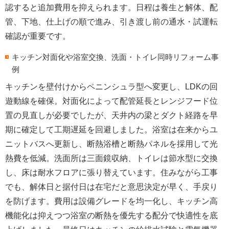
認すると追加費用を抑えられます。日程は養生と解体、配
管、下地、仕上げの順で進み、
引き渡し前の通水・試運転
確認
が重要です。
キッチン対面化や浴室交換、洗面・トイレ同時リフォーム事
例
キッチンを壁付けからペニンシュラ型へ変更し、LDKの回
遊動線を確保。対面化によって配管延長とレンジフード位
置の見直しが必要でしたが、
天井内の梁とダクト経路を早
期に確定
して工期遅延を回避しました。浴室は在来からユ
ニットバスへ更新し、
断熱浴槽と断熱パネル
を採用して光
熱費を低減。洗面所は三面鏡収納、トイレは節水型に交換
し、床は耐水フロアに張り替えています。
住みながら工事
でも、解体日と据付日は在宅だと意思決定が早く、手戻り
を防げます。費用は設備グレードを均一化し、
キッチン高
機能化は抑えつつ浴室の断熱を優先
する配分で快適性を底