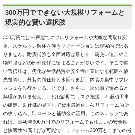
300万円でできない大規模リフォームと
現実的な賢い選択肢
300万円では一戸建てのフルリフォームや大幅な間取り変
更、スケルトン解体を伴うリノベーションは現実的ではあ
りません。耐震補強も全面対応は難しく、
筋交い追加や金
物補強などの部分改修
に留まることが多いです。そこで賢
い選択肢は、劣化が生活品質や安全性に直結する範囲へ優
先投資し、
外装の雨仕舞と水回り更新、内装の集中リフレ
ッシュ
を先行させることです。さらに、次の順で進めると
無理がありません。1.
劣化診断でリスク把握
、2.
必須工事
の確定
、3.
仕様の見直しで費用最適化
、4.
リフォーム箇所
の絞り込み
、5.
ローンと補助金の活用
。このステップであ
れば、築40年300万円でのリフォームでも住まいの安全性
と快適性の底上げが可能で、
リフォーム200万どこまでの考