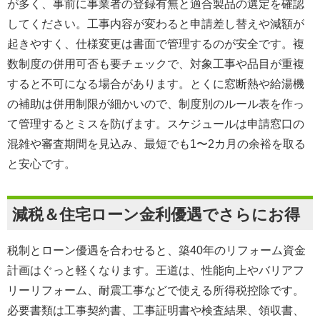
が多く、事前に事業者の登録有無と
適合製品の選定
を確認
してください。工事内容が変わると申請差し替えや減額が
起きやすく、
仕様変更は書面で管理
するのが安全です。複
数制度の
併用可否
も要チェックで、対象工事や品目が重複
すると不可になる場合があります。とくに窓断熱や給湯機
の補助は併用制限が細かいので、
制度別のルール表
を作っ
て管理するとミスを防げます。スケジュールは申請窓口の
混雑や審査期間を見込み、
最短でも1〜2カ月の余裕
を取る
と安心です。
減税＆住宅ローン金利優遇でさらにお得
税制とローン優遇を合わせると、築40年のリフォーム資金
計画はぐっと軽くなります。王道は、性能向上や
バリアフ
リーリフォーム
、
耐震工事
などで使える
所得税控除
です。
必要書類は工事契約書、
工事証明書
や検査結果、領収書、