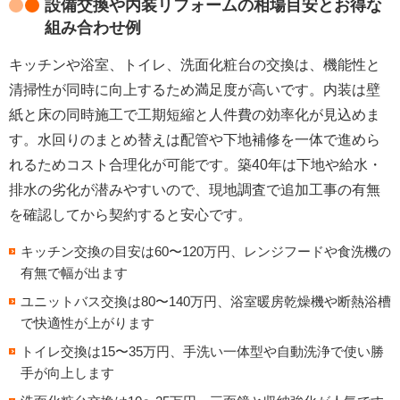
設備交換や内装リフォームの相場目安とお得な
組み合わせ例
キッチンや浴室、トイレ、洗面化粧台の交換は、機能性と
清掃性が同時に向上するため満足度が高いです。内装は壁
紙と床の同時施工で工期短縮と人件費の効率化が見込めま
す。
水回りのまとめ替えは配管や下地補修を一体で進めら
れるためコスト合理化
が可能です。築40年は下地や給水・
排水の劣化が潜みやすいので、
現地調査で追加工事の有無
を確認
してから契約すると安心です。
キッチン交換
の目安は60〜120万円、レンジフードや食洗機の
有無で幅が出ます
ユニットバス交換
は80〜140万円、浴室暖房乾燥機や断熱浴槽
で快適性が上がります
トイレ交換
は15〜35万円、手洗い一体型や自動洗浄で使い勝
手が向上します