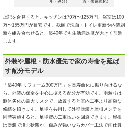
ル・処分）
管・換気強化）
上記を合算すると、
キッチンは70万〜125万円、浴室は100
万〜155万円
が目安です。残額で洗面・トイレ更新や内装刷
新を組み合わせると、築40年でも生活満足度が大きく前進
します。
外装や屋根・防水優先で家の寿命を延ば
す配分モデル
「築40年 リフォーム300万円」を長寿命化に振り向けるな
ら、外装の保全を中心に据える配分が有効です。
雨漏りは
躯体劣化の最大リスク
で、放置すると室内工事より高額な
修繕を招きます。足場を共用して外壁塗装と屋根メンテを
同時実施すると、
足場費の二重払いを回避
できます。屋根
は塗装で済む状態か、
傷みが強いならカバー工法で雨仕舞