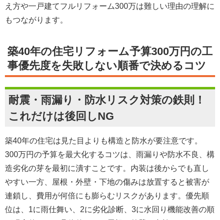
え方
や
一戸建てフルリフォーム300万は難しい理由
の理解に
もつながります。
築40年の住宅リフォーム予算300万円の工
事優先度を失敗しない順番で決めるコツ
耐震・雨漏り・防水リスク対策の鉄則！
これだけは後回しNG
築40年の住宅は見た目よりも構造と防水が要注意です。
300万円の予算を最大化するコツは、
雨漏りや防水不良、構
造劣化の芽を最初に潰すこと
です。内装は後からでも直し
やすい一方、屋根・外壁・下地の傷みは放置すると被害が
連鎖し、
費用が何倍にも膨らむリスク
があります。優先順
位は、1に雨仕舞い、2に劣化診断、3に水回り機能改善の順