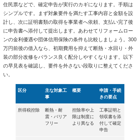
住民票などで、
確定申告
が実行のカギになります。手順は
シンプルです。まず対象要件を満たす工事内容と金額を設
計し、次に
証明書類の取得
を事業者へ依頼、支払い完了後
に申告書へ添付して提出します。あわせて
リフォームロー
ンの金利優遇
や
団体信用保険の条件
も比較しましょう。300
万円前後の借入なら、初期費用を抑えて
断熱・水回り・外
装の部分改修
をバランス良く配分しやすくなります。以下
の早見表を確認し、要件を外さない段取りに整えてくださ
い。
区分
主な対象工
概要
申請・手続
事
きの要点
所得税控除
断熱・耐
控除率や上
工事証明と
震・バリア
限は制度に
領収書を添
フリー
より異なる
付して確定
申告