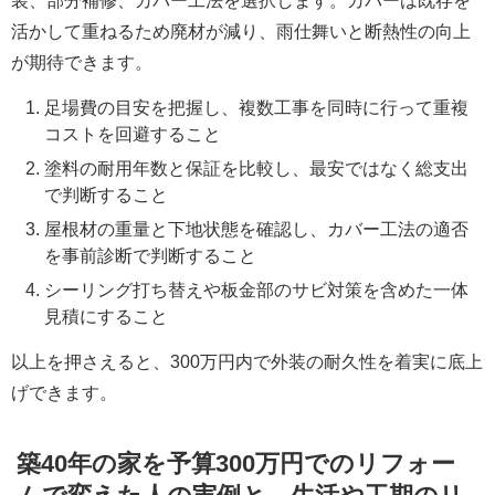
装、部分補修、カバー工法
を選択します。カバーは既存を
活かして重ねるため廃材が減り、雨仕舞いと断熱性の向上
が期待できます。
足場費
の目安を把握し、複数工事を同時に行って重複
コストを回避すること
塗料の耐用年数と保証
を比較し、最安ではなく総支出
で判断すること
屋根材の重量と下地状態
を確認し、カバー工法の適否
を事前診断で判断すること
シーリング打ち替え
や板金部のサビ対策を含めた一体
見積にすること
以上を押さえると、300万円内で外装の耐久性を着実に底上
げできます。
築40年の家を予算300万円でのリフォー