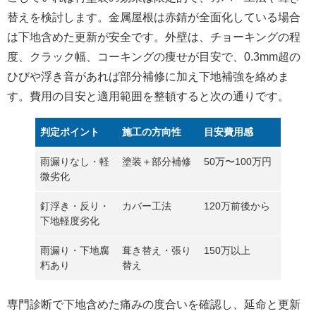
替えを検討します。金属屋根は
赤錆が全面化
している場合
は下地含めた更新が安全です。外壁は、
チョーキングの程
度、クラック幅、コーキングの痩せ
が目安で、0.3mm超の
ひびや
浮き音
があれば部分補修に加え下地補強を絡めま
す。費用の目安と適用範囲を整頓すると次の通りです。
判定ポイント
施工の方向性
目安費用感
雨漏りなし・軽
塗装＋部分補修
50万〜100万円
微劣化
釘浮き・反り・
カバー工法
120万前後から
下地軽度劣化
雨漏り・下地腐
葺き替え・張り
150万以上
朽あり
替え
専門診断で
下地含めた痛みの度合い
を確認し、延命と更新