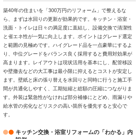
築40年の住まいを「300万円のリフォーム」で整えるな
ら、まずは水回りの更新が効果的です。キッチン・浴室・
洗面・トイレは日々の満足度に直結し、
設備交換で清潔性
と省エネ性が一気に向上
します。ポイントはグレード選定
と範囲の見極めです。ハイグレード品を一点豪華にするよ
り、
中位グレードをバランス良く採用
すると費用対効果が
高まります。レイアウトは現状活用を基本にし、
配管移設
や壁撤去などの大工事は最小限
に抑えるとコストが安定し
ます。壁紙と床の張り替えを水回りと同時に行うと施工手
間が共通化しやすく、
工期短縮と総額の圧縮
につながりま
す。外装は緊急性がなければ部分補修にとどめ、雨漏りや
給水管の劣化など
リスクの高い箇所を優先
すると安心で
す。
キッチン交換・浴室リフォームの「わかる」内