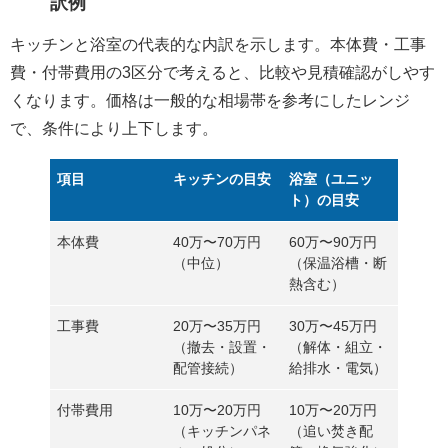
訳例
キッチンと浴室の代表的な内訳を示します。
本体費・工事
費・付帯費用の3区分
で考えると、比較や見積確認がしやす
くなります。価格は一般的な相場帯を参考にしたレンジ
で、条件により上下します。
項目
キッチンの目安
浴室（ユニッ
ト）の目安
本体費
40万〜70万円
60万〜90万円
（中位）
（保温浴槽・断
熱含む）
工事費
20万〜35万円
30万〜45万円
（撤去・設置・
（解体・組立・
配管接続）
給排水・電気）
付帯費用
10万〜20万円
10万〜20万円
（キッチンパネ
（追い焚き配