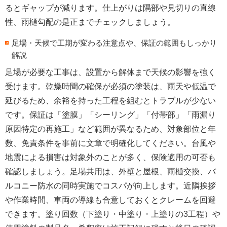
るとギャップが減ります。仕上がりは隅部や見切りの直線
性、
雨樋勾配
の是正までチェックしましょう。
足場・天候で工期が変わる注意点や、保証の範囲もしっかり
解説
足場が必要な工事は、設置から解体まで天候の影響を強く
受けます。
乾燥時間の確保
が必須の塗装は、雨天や低温で
延びるため、余裕を持った工程を組むとトラブルが少ない
です。保証は「塗膜」「シーリング」「付帯部」「雨漏り
原因特定の再施工」など範囲が異なるため、
対象部位と年
数、免責条件
を事前に文章で明確化してください。台風や
地震による損害は対象外のことが多く、
保険適用の可否
も
確認しましょう。足場共用は、外壁と屋根、雨樋交換、バ
ルコニー防水の同時実施で
コスパが向上
します。近隣挨拶
や作業時間、車両の導線も合意しておくとクレームを回避
できます。
塗り回数（下塗り・中塗り・上塗りの3工程）
や