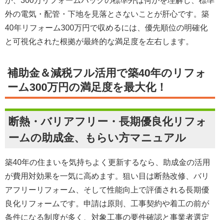
か、300万リフォームパックの標準外は何かを理解し、
標準
外の電気・配管・下地
を見落とさないことが肝心です。築
40年リフォーム300万円で収めるには、
優先順位の明確化
と可視化された根拠
が最終的な満足度を左右します。
補助金＆減税フル活用で築40年のリフォ
ーム300万円の満足度を最大化！
断熱・バリアフリー・長期優良化リフォ
ームの助成金、もらい方マニュアル
築40年の住まいを気持ちよく更新するなら、助成金の活用
が費用対効果を一気に高めます。狙い目は
断熱改修
、
バリ
アフリーリフォーム
、そして性能向上で評価される
長期優
良化リフォーム
です。申請は原則、工事契約や着工の前が
条件になる制度が多く、
対象工事の要件確認
と
事業者選定