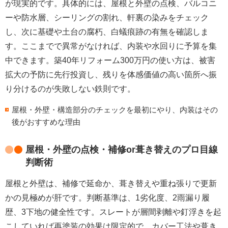
が現実的です。具体的には、
屋根と外壁の点検、バルコニ
ーや防水層、シーリングの割れ、軒裏の染み
をチェック
し、次に基礎や土台の腐朽、白蟻痕跡の有無を確認しま
す。ここまでで異常がなければ、内装や水回りに予算を集
中できます。
築40年リフォーム300万円
の使い方は、被害
拡大の予防に先行投資し、残りを体感価値の高い箇所へ振
り分けるのが失敗しない鉄則です。
屋根・外壁・構造部分のチェックを最初にやり、内装はその
後がおすすめな理由
屋根・外壁の点検・補修or葺き替えのプロ目線
判断術
屋根と外壁は、
補修で延命か、葺き替えや重ね張りで更新
か
の見極めが肝です。判断基準は、1劣化度、2雨漏り履
歴、3下地の健全性です。スレートが
層間剥離や釘浮き
を起
こしていれば再塗装の効果は限定的で、
カバー工法
や葺き