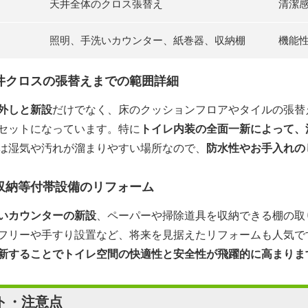
天井全体のクロス張替え
清潔感
照明、手洗いカウンター、紙巻器、収納棚
機能
井クロスの張替えまでの範囲詳細
外しと新設
だけでなく、床のクッションフロアやタイルの張替
セットになっています。特に
トイレ内装の全面一新によって、
は湿気や汚れが溜まりやすい場所なので、
防水性やお手入れの
収納等付帯設備のリフォーム
いカウンターの新設
、ペーパーや掃除道具を収納できる棚の取
フリーや手すり設置など、将来を見据えたリフォームも人気で
新することでトイレ空間の快適性と安全性が飛躍的に高まりま
ト・注意点