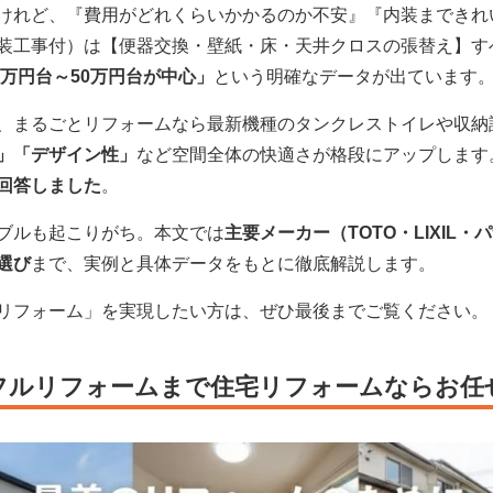
けれど、『費用がどれくらいかかるのか不安』『内装まできれ
装工事付）は【便器交換・壁紙・床・天井クロスの張替え】す
0万円台～50万円台が中心」
という明確なデータが出ています
、まるごとリフォームなら最新機種のタンクレストイレや収納
」「デザイン性」
など空間全体の快適さが格段にアップします。
回答しました
。
ブルも起こりがち。本文では
主要メーカー（TOTO・LIXIL
選び
まで、実例と具体データをもとに徹底解説します。
リフォーム」を実現したい方は、ぜひ最後までご覧ください。
フルリフォームまで住宅リフォームならお任