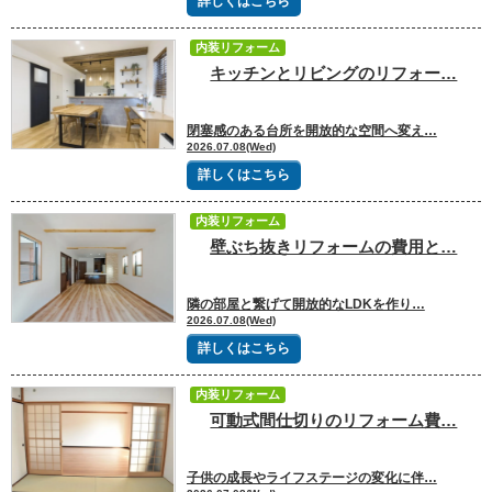
詳しくはこちら
内装リフォーム
キッチンとリビングのリフォー…
閉塞感のある台所を開放的な空間へ変え…
2026.07.08(Wed)
詳しくはこちら
内装リフォーム
壁ぶち抜きリフォームの費用と…
隣の部屋と繋げて開放的なLDKを作り…
2026.07.08(Wed)
詳しくはこちら
内装リフォーム
可動式間仕切りのリフォーム費…
子供の成長やライフステージの変化に伴…