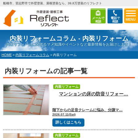
船橋市、習志野市で外壁塗装、屋根塗装なら、39,8万塗装のリフレクト
メールで
電話で
MENU
相談
相談
内装リフォームコラム - 内装リフォーム
内装リフォームに関するマメ知識やイベントなど最新情報をお届けします！
HOME
>
内装リフォームコラム
>
内装リフォーム
内装リフォームの記事一覧
内装リフォーム
マンションの床の防音リフォー…
階下からの足音クレームに悩み、分譲マ…
2026.07.11(Sat)
詳しくはこちら
内装リフォーム