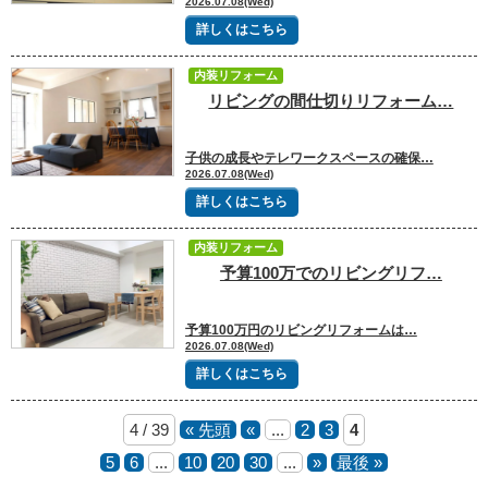
2026.07.08(Wed)
詳しくはこちら
内装リフォーム
リビングの間仕切りリフォーム…
子供の成長やテレワークスペースの確保…
2026.07.08(Wed)
詳しくはこちら
内装リフォーム
予算100万でのリビングリフ…
予算100万円のリビングリフォームは…
2026.07.08(Wed)
詳しくはこちら
4 / 39
« 先頭
«
...
2
3
4
5
6
...
10
20
30
...
»
最後 »