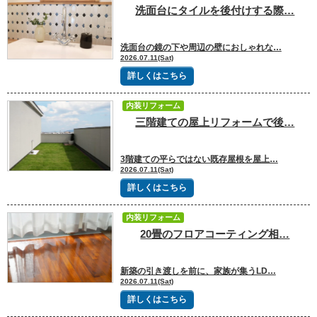
洗面台にタイルを後付けする際…
洗面台の鏡の下や周辺の壁におしゃれな…
2026.07.11(Sat)
詳しくはこちら
内装リフォーム
三階建ての屋上リフォームで後…
3階建ての平らではない既存屋根を屋上…
2026.07.11(Sat)
詳しくはこちら
内装リフォーム
20畳のフロアコーティング相…
新築の引き渡しを前に、家族が集うLD…
2026.07.11(Sat)
詳しくはこちら