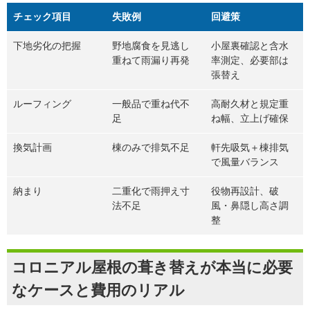
チェック項目
失敗例
回避策
下地劣化の把握
野地腐食を見逃し
小屋裏確認と含水
重ねて雨漏り再発
率測定、必要部は
張替え
ルーフィング
一般品で重ね代不
高耐久材と規定重
足
ね幅、立上げ確保
換気計画
棟のみで排気不足
軒先吸気＋棟排気
で風量バランス
納まり
二重化で雨押え寸
役物再設計、破
法不足
風・鼻隠し高さ調
整
コロニアル屋根の葺き替えが本当に必要
なケースと費用のリアル