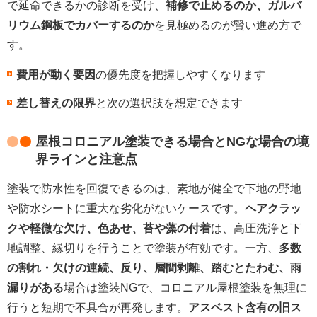
で延命できるかの診断を受け、
補修で止めるのか、ガルバ
リウム鋼板でカバーするのか
を見極めるのが賢い進め方で
す。
費用が動く要因
の優先度を把握しやすくなります
差し替えの限界
と次の選択肢を想定できます
屋根コロニアル塗装できる場合とNGな場合の境
界ラインと注意点
塗装で防水性を回復できるのは、素地が健全で下地の野地
や防水シートに重大な劣化がないケースです。
ヘアクラッ
クや軽微な欠け、色あせ、苔や藻の付着
は、高圧洗浄と下
地調整、縁切りを行うことで塗装が有効です。一方、
多数
の割れ・欠けの連続、反り、層間剥離、踏むとたわむ、雨
漏りがある
場合は塗装NGで、コロニアル屋根塗装を無理に
行うと短期で不具合が再発します。
アスベスト含有の旧ス