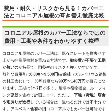
費用・耐久・リスクから見る！カバー工
法とコロニアル屋根の葺き替え徹底比較
コロニアル屋根のカバー工法ならではの
費用・工期や条件をわかりやすく整理
コロニアル屋根のカバー工法は、既存スレートを撤去せず
上から軽量屋根材を重ねる方法です。
撤去費が不要
で
工期
が短い
のが特長で、雨養生のリスクも抑えやすいです。一
般的な費用帯は
6,000〜9,500円/㎡前後
（ガルバリウム鋼板
の材工含む）で、30坪程度なら
90万〜140万円
が目安にな
ります。工期は
3〜7日
が多く、足場や役物板金、ルーフィ
ング更新を含めて計画します。ただし、
下地（野地）腐食
や雨漏りが進行
している場合は、重ねるだけでは不十分で
す。
アスベスト含有の旧コロニアル
でもカバーは可能です