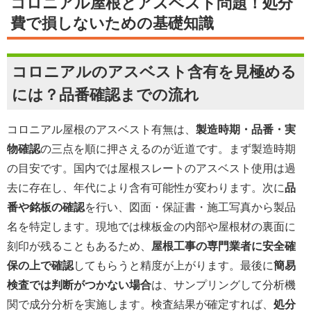
コロニアル屋根とアスベスト問題！処分
費で損しないための基礎知識
コロニアルのアスベスト含有を見極める
には？品番確認までの流れ
コロニアル屋根のアスベスト有無は、
製造時期・品番・実
物確認
の三点を順に押さえるのが近道です。まず製造時期
の目安です。国内では屋根スレートのアスベスト使用は過
去に存在し、年代により含有可能性が変わります。次に
品
番や銘板の確認
を行い、図面・保証書・施工写真から製品
名を特定します。現地では棟板金の内部や屋根材の裏面に
刻印が残ることもあるため、
屋根工事の専門業者に安全確
保の上で確認
してもらうと精度が上がります。最後に
簡易
検査では判断がつかない場合
は、サンプリングして分析機
関で成分分析を実施します。検査結果が確定すれば、
処分