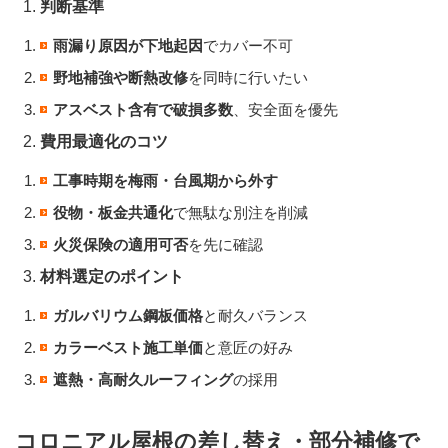
判断基準
雨漏り原因が下地起因
でカバー不可
野地補強や断熱改修
を同時に行いたい
アスベスト含有で破損多数
、安全面を優先
費用最適化のコツ
工事時期を梅雨・台風期から外す
役物・板金共通化
で無駄な別注を削減
火災保険の適用可否
を先に確認
材料選定のポイント
ガルバリウム鋼板価格
と耐久バランス
カラーベスト施工単価
と意匠の好み
遮熱・高耐久ルーフィング
の採用
コロニアル屋根の差し替え・部分補修で