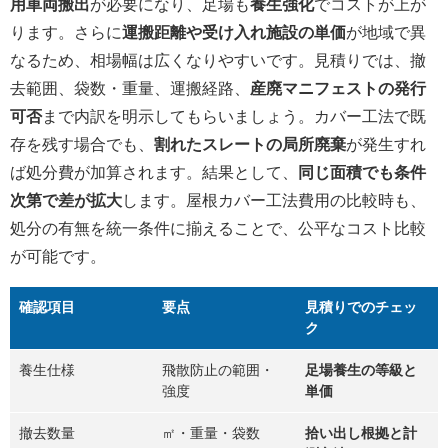
用車両搬出
が必要になり、足場も
養生強化
でコストが上が
ります。さらに
運搬距離や受け入れ施設の単価
が地域で異
なるため、相場幅は広くなりやすいです。見積りでは、撤
去範囲、袋数・重量、運搬経路、
産廃マニフェストの発行
可否
まで内訳を明示してもらいましょう。カバー工法で既
存を残す場合でも、
割れたスレートの局所廃棄
が発生すれ
ば処分費が加算されます。結果として、
同じ面積でも条件
次第で差が拡大
します。屋根カバー工法費用の比較時も、
処分の有無を統一条件に揃えることで、公平なコスト比較
が可能です。
確認項目
要点
見積りでのチェッ
ク
養生仕様
飛散防止の範囲・
足場養生の等級と
強度
単価
撤去数量
㎡・重量・袋数
拾い出し根拠と計