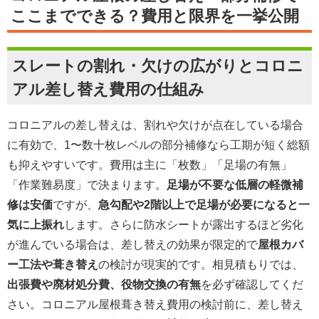
ここまでできる？費用と限界を一挙公開
スレートの割れ・欠けの広がりとコロニ
アル差し替え費用の仕組み
コロニアルの差し替えは、割れや欠けが点在している場合
に有効で、1〜数十枚レベルの部分補修なら工期が短く総額
も抑えやすいです。費用は主に「枚数」「足場の有無」
「作業難易度」で決まります。
足場が不要な低層の軽微補
修は安価
ですが、
急勾配や2階以上で足場が必要になると一
気に上振れ
します。さらに防水シートが露出するほど劣化
が進んでいる場合は、差し替えの効果が限定的で
屋根カバ
ー工法や葺き替え
の検討が現実的です。相見積もりでは、
出張費や廃材処分費、役物交換の有無
を必ず確認してくだ
さい。コロニアル屋根葺き替え費用の検討前に、差し替え