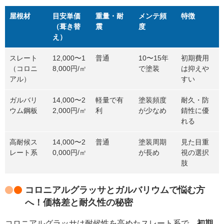
屋根材
目安単価
重量・耐
メンテ頻
特徴
（葺き替
震
度
え）
スレート
12,000〜1
普通
10〜15年
初期費用
（コロニ
8,000円/㎡
で塗装
は抑えや
アル）
すい
ガルバリ
14,000〜2
軽量で有
塗装頻度
耐久・防
ウム鋼板
2,000円/㎡
利
が少なめ
錆性に優
れる
高耐候ス
14,000〜2
普通
塗装周期
見た目重
レート系
0,000円/㎡
が長め
視の選択
肢
コロニアルグラッサとガルバリウムで悩む方
へ！価格差と耐久性の秘密
コロニアルグラッサは耐候性を高めたスレート系で、
初期