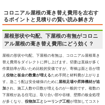
コロニアル屋根の葺き替え費用を左右す
るポイントと見積りの賢い読み解き方
屋根形状や勾配、下屋根の有無がコロニ
アル屋根の葺き替え費用にどう効く？
屋根の形状や勾配、下屋根の有無は、コロニアル屋根葺き
替え費用をダイレクトに押し上げます。切妻は直線が多く
作業効率が高いため比較的安価ですが、寄棟は面と谷が増
え
役物と板金の数量が増える
ため手間と材料費が上がりま
す。急こう配は安全確保のために
屋根足場や昇降機材が追
加
され、施工人数や日数が増えるのが一般的です。複数の
下屋根がある住宅は、取り合い部や谷樋、壁際の板金処理
が多くなり、
役物加工とシーリング工程
が増加してコスト