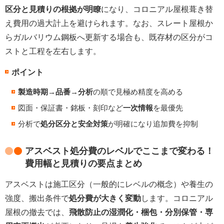
区分と見積りの根拠が明瞭
になり、コロニアル屋根葺き替
え費用の過大計上を避けられます。なお、スレート屋根か
らガルバリウム鋼板へ更新する場合も、既存材の区分がコ
ストと工程を左右します。
ポイント
製造時期→品番→分析
の順で見極め精度を高める
図面・保証書・銘板・刻印など
一次情報
を最優先
分析で
処分区分と安全対策
が明確になり追加費を抑制
アスベスト処分費のレベルでここまで変わる！
費用幅と見積りの要点まとめ
アスベストは施工区分（一般的にレベルの概念）や養生の
強度、搬出条件で
処分費が大きく変動
します。コロニアル
屋根の撤去では、
飛散防止の湿潤化・梱包・分別保管・専