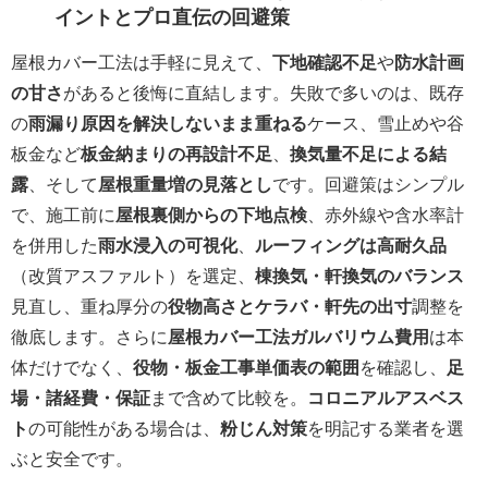
イントとプロ直伝の回避策
屋根カバー工法は手軽に見えて、
下地確認不足
や
防水計画
の甘さ
があると後悔に直結します。失敗で多いのは、既存
の
雨漏り原因を解決しないまま重ねる
ケース、雪止めや谷
板金など
板金納まりの再設計不足
、
換気量不足による結
露
、そして
屋根重量増の見落とし
です。回避策はシンプル
で、施工前に
屋根裏側からの下地点検
、赤外線や含水率計
を併用した
雨水浸入の可視化
、
ルーフィングは高耐久品
（改質アスファルト）を選定、
棟換気・軒換気のバランス
見直し、重ね厚分の
役物高さとケラバ・軒先の出寸
調整を
徹底します。さらに
屋根カバー工法ガルバリウム費用
は本
体だけでなく、
役物・板金工事単価表の範囲
を確認し、
足
場・諸経費・保証
まで含めて比較を。
コロニアルアスベス
ト
の可能性がある場合は、
粉じん対策
を明記する業者を選
ぶと安全です。