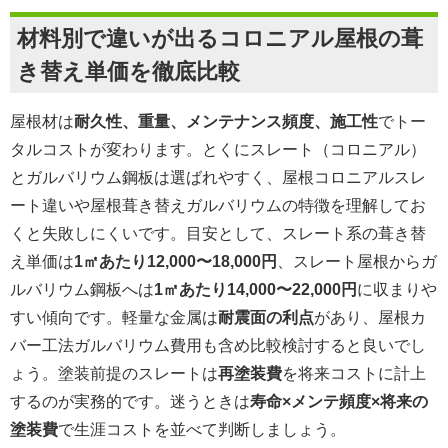
材料別で違いが出るコロニアル屋根の葺
き替え単価を徹底比較
屋根材は
耐久性、重量、メンテナンス頻度、施工性
でトー
タルコストが変わります。とくにスレート（コロニアル）
とガルバリウム鋼板は選ばれやすく、屋根コロニアルスレ
ート違いや屋根葺き替えガルバリウムの特徴を理解してお
くと失敗しにくいです。目安として、スレート系の葺き替
え単価は
1㎡あたり12,000〜18,000円
、スレート屋根からガ
ルバリウム鋼板へは
1㎡あたり14,000〜22,000円
に収まりや
すい傾向です。軽量な金属は
耐震面の利点
があり、屋根カ
バー工法ガルバリウム費用も含め比較検討すると良いでし
ょう。塗装前提のスレートは
再塗装費
を将来コストに計上
するのが実務的です。迷うときは
寿命×メンテ頻度×将来の
塗装費
で生涯コストを並べて判断しましょう。