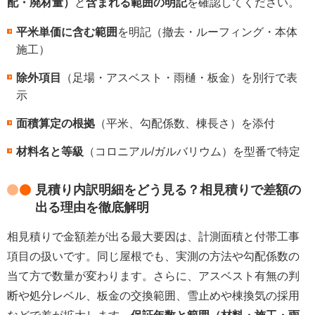
配・廃材量）
と
含まれる範囲の明記
を確認してください。
平米単価に含む範囲
を明記（撤去・ルーフィング・本体
施工）
除外項目
（足場・アスベスト・雨樋・板金）を別行で表
示
面積算定の根拠
（平米、勾配係数、棟長さ）を添付
材料名と等級
（コロニアル/ガルバリウム）を型番で特定
見積り内訳明細をどう見る？相見積りで差額の
出る理由を徹底解明
相見積りで金額差が出る最大要因は、計測面積と付帯工事
項目の扱いです。同じ屋根でも、実測の方法や勾配係数の
当て方で数量が変わります。さらに、アスベスト有無の判
断や処分レベル、板金の交換範囲、雪止めや棟換気の採用