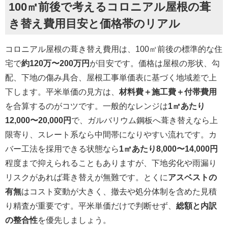
100㎡前後で考えるコロニアル屋根の葺
き替え費用目安と価格帯のリアル
コロニアル屋根の葺き替え費用は、100㎡前後の標準的な住
宅で
約120万〜200万円
が目安です。価格は屋根の形状、勾
配、下地の傷み具合、屋根工事単価表に基づく地域差で上
下します。平米単価の見方は、
材料費＋施工費＋付帯費用
を合算するのがコツです。一般的なレンジは
1㎡あたり
12,000〜20,000円
で、ガルバリウム鋼板へ葺き替えなら上
限寄り、スレート系なら中間帯になりやすい流れです。カ
バー工法を採用できる状態なら
1㎡あたり8,000〜14,000円
程度まで抑えられることもありますが、下地劣化や雨漏り
リスクがあれば葺き替えが無難です。とくに
アスベストの
有無
はコスト変動が大きく、撤去や処分体制を含めた見積
り精査が重要です。平米単価だけで判断せず、
総額と内訳
の整合性
を優先しましょう。