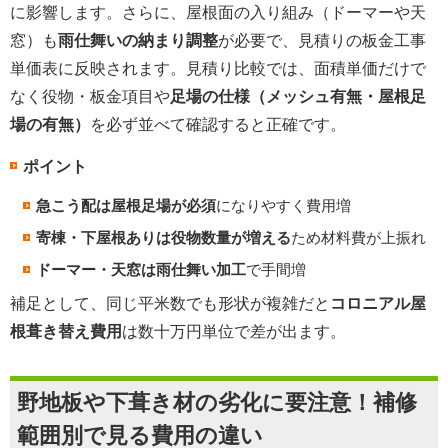
に影響します。さらに、屋根面の入り組み（ドーマーや天
窓）も
雨仕舞いの納まり調整
が必要で、見積りの板金工事
単価表に反映されます。見積り比較では、面積単価だけで
なく役物・板金項目や
足場の仕様（メッシュ有無・屋根足
場の有無）
を必ず並べて確認すると正確です。
ポイント
急こう配は屋根足場が必須
になりやすく費用増
寄棟・下屋根ありは役物数量が増える
ため材料費が上振れ
ドーマー・天窓は雨仕舞い加工
で手間増
補足として、同じ平米数でも形状が複雑だと
コロニアル屋
根葺き替え費用
は数十万円単位で差が出ます。
野地板や下葺き材の劣化に要注意！補修
範囲別で見る費用の違い