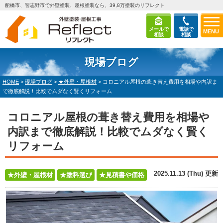
船橋市、習志野市で外壁塗装、屋根塗装なら、39,8万塗装のリフレクト
メールで
電話で
MENU
相談
相談
現場ブログ
HOME
>
現場ブログ
>
★外壁・屋根材
>
コロニアル屋根の葺き替え費用を相場や内訳ま
で徹底解説！比較でムダなく賢くリフォーム
コロニアル屋根の葺き替え費用を相場や
内訳まで徹底解説！比較でムダなく賢く
リフォーム
2025.11.13 (Thu) 更新
★外壁・屋根材
★塗料選び
★見積書や価格