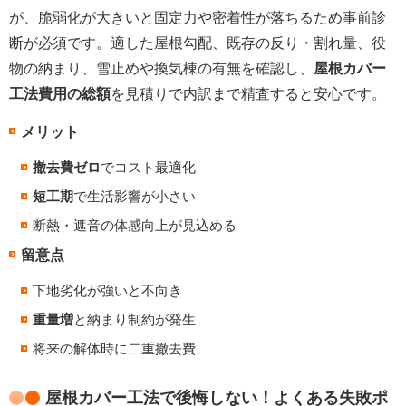
が、脆弱化が大きいと固定力や密着性が落ちるため事前診
断が必須です。適した屋根勾配、既存の反り・割れ量、役
物の納まり、雪止めや換気棟の有無を確認し、
屋根カバー
工法費用の総額
を見積りで内訳まで精査すると安心です。
メリット
撤去費ゼロ
でコスト最適化
短工期
で生活影響が小さい
断熱・遮音の体感向上が見込める
留意点
下地劣化が強いと不向き
重量増
と納まり制約が発生
将来の解体時に二重撤去費
屋根カバー工法で後悔しない！よくある失敗ポ