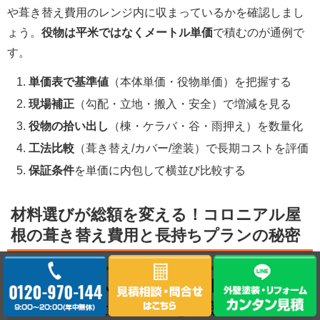
や葺き替え費用のレンジ内に収まっているかを確認しまし
ょう。
役物は平米ではなくメートル単価
で積むのが通例で
す。
単価表で基準値
（本体単価・役物単価）を把握する
現場補正
（勾配・立地・搬入・安全）で増減を見る
役物の拾い出し
（棟・ケラバ・谷・雨押え）を数量化
工法比較
（葺き替え/カバー/塗装）で長期コストを評価
保証条件
を単価に内包して横並び比較する
材料選びが総額を変える！コロニアル屋
根の葺き替え費用と長持ちプランの秘密
ガルバリウム鋼板・スレート・瓦の違い
で価格や重量や耐久性を徹底比較