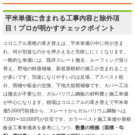
平米単価に含まれる工事内容と除外項
目！プロが明かすチェックポイント
コロニアル屋根の葺き替えは、平米単価の中に何が含ま
れ、何が別途なのかを押さえると失敗しにくくなります。
一般的な単価には、既存スレート撤去、ルーフィング張り
替え、野地の軽微補修、新規屋根材の施工が含まれること
が多いです。別途になりやすいのは足場、アスベスト処
分、雨樋や板金の交換、下地大規模補修です。カバー工法
は撤去が不要な分、ガルバリウム鋼板の材料費と施工単価
が中心になります。相場はコロニアルの葺き替えで平米単
価5,000円前後から、スレートからガルバリウム鋼板へは
7,000〜10,000円が目安です。カラーベスト施工単価や屋根
板金工事単価表を参考にしつつ、
数量の根拠（面積・勾