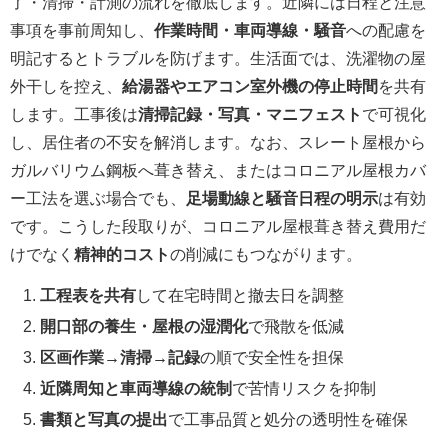
了・清掃・計測の流れを徹底します。近隣には日程と注意
事項を事前周知し、
作業時間・車両導線・騒音
への配慮を
明記するとトラブルを防げます。生活面では、洗濯物の屋
外干しを控え、
給湯器やエアコン室外機の停止時間
を共有
します。工事後は
清掃記録・写真・マニフェスト
で可視化
し、居住者の不安を解消します。なお、スレート屋根から
ガルバリウム鋼板へ葺き替え、またはコロニアル屋根カバ
ー工法を選ぶ場合でも、
足場動線と騒音日程の明示
は有効
です。こうした段取りが、コロニアル屋根葺き替え費用だ
けでなく
精神的コスト
の削減にもつながります。
工程表を共有
して在宅時間と撤去日を調整
開口部の養生・屋根の湿潤化
で飛散を低減
区画作業→清掃→記録
の順で安全性を担保
近隣周知と車両導線の統制
で苦情リスクを抑制
書類と写真の提出
で工事品質と処分の透明性を確保