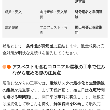
測方法
運搬・受入
走行距離・受入単
処分場名と単価証
価
跡
書類整備
マニフェスト・写
提出可否と保管期
真
間
補足として、
条件差が費用差
に直結します。数量根拠と安
全対策が明快な見積りを優先してください。
アスベストを含むコロニアル屋根の工事で住み
ながら進める際の注意点
居住しながらの工事では、
飛散リスクの最小化と生活動線
の維持
が最重要です。まず工程計画で、撤去日は
在宅時間
を避ける時間割
にし、開口部は
事前に養生
します。屋根面
は湿潤化して粉じんを抑え、
解体範囲を区画
して順次完