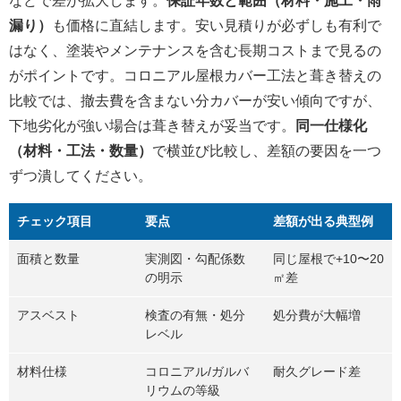
などで差が拡大します。
保証年数と範囲（材料・施工・雨
漏り）
も価格に直結します。安い見積りが必ずしも有利で
はなく、塗装やメンテナンスを含む長期コストまで見るの
がポイントです。コロニアル屋根カバー工法と葺き替えの
比較では、撤去費を含まない分カバーが安い傾向ですが、
下地劣化が強い場合は葺き替えが妥当です。
同一仕様化
（材料・工法・数量）
で横並び比較し、差額の要因を一つ
ずつ潰してください。
チェック項目
要点
差額が出る典型例
面積と数量
実測図・勾配係数
同じ屋根で+10〜20
の明示
㎡差
アスベスト
検査の有無・処分
処分費が大幅増
レベル
材料仕様
コロニアル/ガルバ
耐久グレード差
リウムの等級