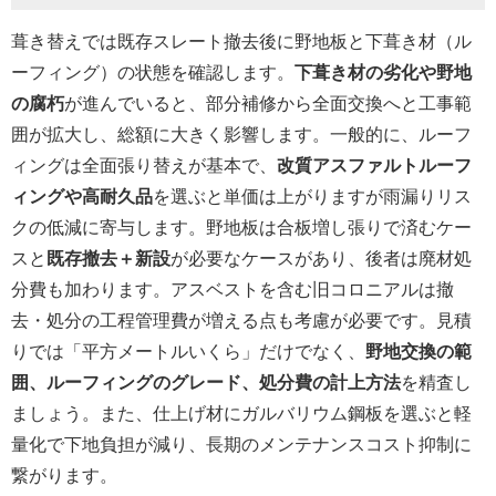
葺き替えでは既存スレート撤去後に野地板と下葺き材（ル
ーフィング）の状態を確認します。
下葺き材の劣化や野地
の腐朽
が進んでいると、部分補修から全面交換へと工事範
囲が拡大し、総額に大きく影響します。一般的に、ルーフ
ィングは全面張り替えが基本で、
改質アスファルトルーフ
ィングや高耐久品
を選ぶと単価は上がりますが雨漏りリス
クの低減に寄与します。野地板は合板増し張りで済むケー
スと
既存撤去＋新設
が必要なケースがあり、後者は廃材処
分費も加わります。アスベストを含む旧コロニアルは撤
去・処分の工程管理費が増える点も考慮が必要です。見積
りでは「平方メートルいくら」だけでなく、
野地交換の範
囲、ルーフィングのグレード、処分費の計上方法
を精査し
ましょう。また、仕上げ材にガルバリウム鋼板を選ぶと軽
量化で下地負担が減り、長期のメンテナンスコスト抑制に
繋がります。