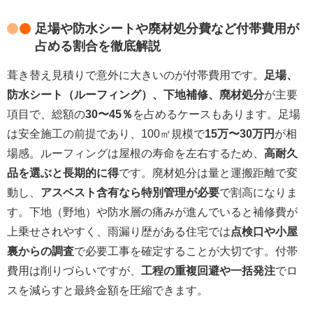
足場や防水シートや廃材処分費など付帯費用が
占める割合を徹底解説
葺き替え見積りで意外に大きいのが付帯費用です。
足場、
防水シート（ルーフィング）、下地補修、廃材処分
が主要
項目で、総額の
30〜45％
を占めるケースもあります。足場
は安全施工の前提であり、100㎡規模で
15万〜30万円
が相
場感。ルーフィングは屋根の寿命を左右するため、
高耐久
品を選ぶと長期的に得
です。廃材処分は量と運搬距離で変
動し、
アスベスト含有なら特別管理が必要
で割高になりま
す。下地（野地）や防水層の痛みが進んでいると補修費が
上乗せされやすく、雨漏り歴がある住宅では
点検口や小屋
裏からの調査
で必要工事を確定することが大切です。付帯
費用は削りづらいですが、
工程の重複回避や一括発注
でロ
スを減らすと最終金額を圧縮できます。