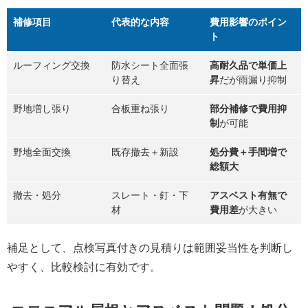
補修項目
代表的な内容
費用影響のポイン
ト
ルーフィング交換
防水シート全面張
高耐久品で単価上
り替え
昇
だが雨漏り抑制
野地増し張り
合板重ね張り
部分補修で費用抑
制
が可能
野地全面交換
既存撤去＋新設
処分費＋手間増で
総額大
撤去・処分
スレート・釘・下
アスベスト有無で
材
費用差
が大きい
補足として、点検写真付きの見積りは範囲妥当性を判断し
やすく、比較検討に有効です。