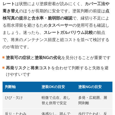
レート
は状態により塗膜密着が読みにくく、
カバー工法や
葺き替え
のほうが長期的に安全です。塗装判断の前提は
点
検写真の提示と含水率・脆弱部の確認
で、縁切り不足によ
る雨水滞留を避けるため
タスペーサー
の使用可否も確認し
ましょう。迷ったら、
スレートガルバリウム比較
の観点
で、将来のメンテナンス頻度と総コストを並べて検討する
のが有効です。
塗装可の症状
と
塗装NGの劣化
を見分けることが重要です
再発リスク
と
将来コスト
を合わせて判断すると失敗を避
けやすいです
判断軸
塗装OKの目安
塗装NGの目安
ひび・欠け
軽微で点在、差し
多発・広範囲、層
替え併用で安定
間剥離
反り・たわみ
体感なし、踏んで
歩行でたわむ、反