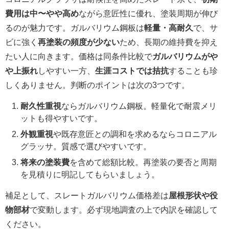
費用は中〜やや高め
ながら意匠性に優れ、塗装周期が伸び
るのが魅力です。ガルバリウム鋼板は
軽量・高耐久
で、サ
ビに強く
再塗装の頻度が少ない
ため、長期の維持費を抑え
たい人に向きます。価格は同条件比較で
ガルバリウムがや
や上振れ
しやすい一方、
生涯コストでは拮抗
することも珍
しくありません。判断のポイントは次の3つです。
耐久性重視
ならガルバリウム鋼板。軽量化で耐震メリ
ットも得やすいです。
外観重視
や既存意匠との調和を求めるならコロニアル
グラッサ。質感で選びやすいです。
将来の塗装費
を含めて総額比較。再塗装の要否と周期
を見積りに明記してもらいましょう。
補足として、スレートガルバリウム価格差は
屋根形状や役
物部材
で変動します。必ず現地調査の上で内訳を確認して
ください。