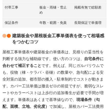
付帯工事
板金・雨樋・雪止
掲載有無で総額差
め
保証条件
年数・範囲・免責
長期保証で単価増
建築板金や屋根板金工事単価表を使って相場感
をつかむコツ
屋根工事単価表や建築板金の単価表は、見積りの妥当性を
判断する強力な補助線です。使い方のコツは、
自宅条件に
合わせて補正すること
です。例えば、同じガルバリウムで
も、役物（棟・ケラバ・谷樋）の数量や、急勾配による安
全対策の追加、都市部の搬入・駐車制約でコストが動きま
す。カバー工法単価は撤去ゼロの前提ですが、脆弱なスレ
ートやカラーベストは上歩行の追加養生が必要で手間が増
えます。単価表はあくまで基準値なので、
現場条件（勾
配、面積、立地、劣化度）
で加減し、屋根カバー工法費用