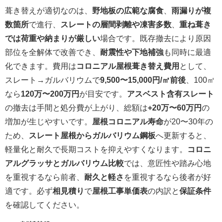
葺き替えが適切なのは、
野地板の広範な腐食
、
雨漏りが複
数箇所
で進行、
スレートの層間剥離や凍害多数
、
重ね葺き
では荷重や納まりが厳しい
場合です。既存撤去により原因
部位を全解体で改善でき、
耐震性や下地補強
も同時に最適
化できます。費用は
コロニアル屋根葺き替え費用
として、
スレート→ガルバリウムで
9,500〜15,000円/㎡前後
、100㎡
なら
120万〜200万円
が目安です。
アスベスト含有スレート
の撤去は手間と処分費が上がり、総額は
+20万〜60万円
の
増加が生じやすいです。
屋根コロニアル寿命
が20〜30年の
ため、
スレート屋根からガルバリウム鋼板
へ更新すると、
軽量化と耐久で長期コストを抑えやすくなります。
コロニ
アルグラッサとガルバリウム比較
では、意匠性や踏み心地
を重視するなら前者、
耐久と軽さ
を重視するなら後者が好
適です。必ず
相見積り
で
屋根工事単価表
の内訳と
保証条件
を確認してください。