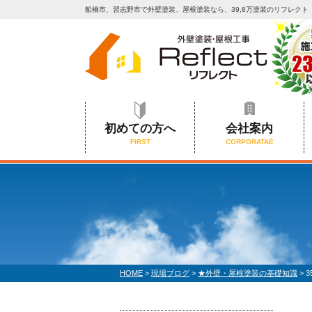
船橋市、習志野市で外壁塗装、屋根塗装なら、39,8万塗装のリフレクト
初めての方へ
会社案内
FIRST
CORPORATAE
HOME
>
現場ブログ
>
★外壁・屋根塗装の基礎知識
>