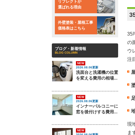
リフレクトが
選ばれる理由
外壁塗装・屋根工事
価格表はこちら
3
の
ブログ・新着情報
ウ
BLOG COLUMN
注
NEW
2026.08.06更新
洗面台と洗濯機の位置
を変える費用の相場...
NEW
2026.08.06更新
インナーバルコニーに
窓を後付けする費用...
現
NEW
ま
2026.08.06更新