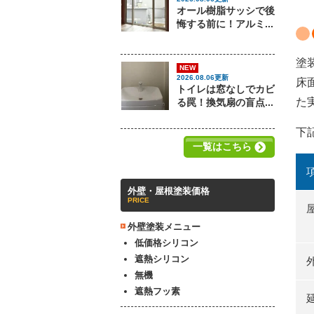
オール樹脂サッシで後
悔する前に！アルミ...
塗
NEW
2026.08.06更新
床
トイレは窓なしでカビ
た
る罠！換気扇の盲点...
下
一覧はこちら
外壁・屋根塗装価格
PRICE
外壁塗装メニュー
低価格シリコン
遮熱シリコン
無機
遮熱フッ素