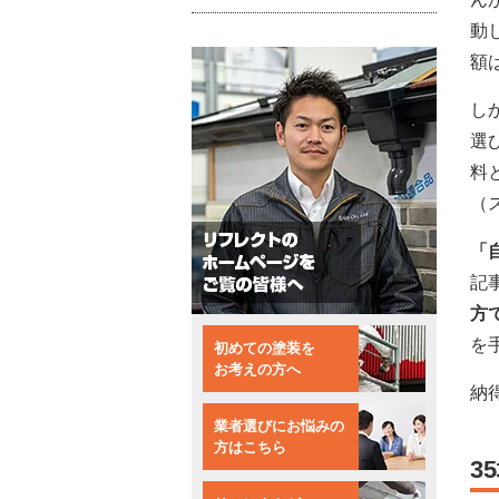
動
額
し
選
料
（
「
記
方
を
初めての塗装を
お考えの方へ
納
業者選びにお悩みの
方はこちら
3