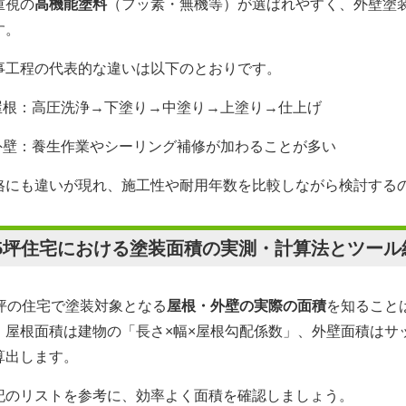
重視の
高機能塗料
（フッ素・無機等）が選ばれやすく、外壁塗
す。
事工程の代表的な違いは以下のとおりです。
屋根：高圧洗浄→下塗り→中塗り→上塗り→仕上げ
外壁：養生作業やシーリング補修が加わることが多い
格にも違いが現れ、施工性や耐用年数を比較しながら検討する
35坪住宅における塗装面積の実測・計算法とツール
5坪の住宅で塗装対象となる
屋根・外壁の実際の面積
を知ること
。屋根面積は建物の「長さ×幅×屋根勾配係数」、外壁面積はサ
算出します。
記のリストを参考に、効率よく面積を確認しましょう。