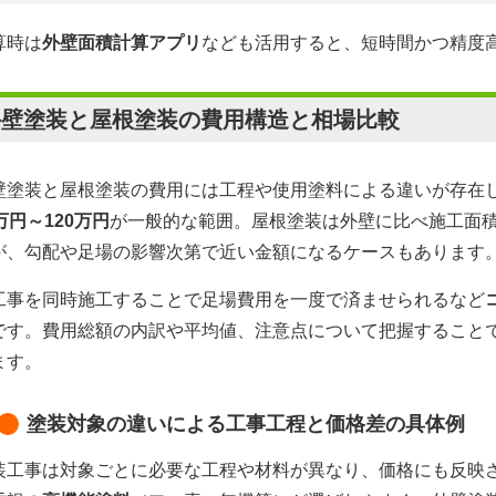
算時は
外壁面積計算アプリ
なども活用すると、短時間かつ精度
外壁塗装と屋根塗装の費用構造と相場比較
壁塗装と屋根塗装の費用には工程や使用塗料による違いが存在し
万円～120万円
が一般的な範囲。屋根塗装は外壁に比べ施工面
が、勾配や足場の影響次第で近い金額になるケースもあります
工事を同時施工することで足場費用を一度で済ませられるなど
です。費用総額の内訳や平均値、注意点について把握すること
ます。
塗装対象の違いによる工事工程と価格差の具体例
装工事は対象ごとに必要な工程や材料が異なり、価格にも反映