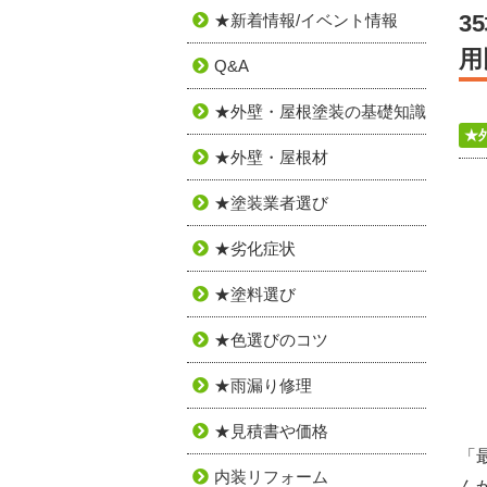
3
★新着情報/イベント情報
用
Q&A
★外壁・屋根塗装の基礎知識
★
★外壁・屋根材
★塗装業者選び
★劣化症状
★塗料選び
★色選びのコツ
★雨漏り修理
★見積書や価格
「
内装リフォーム
ん