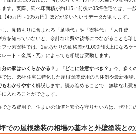
します。実際、延べ床面積が約115㎡前後の35坪住宅では、一般
は【45万円～105万円】ほどが多いというデータがあります。
かし、見積もりに含まれる「足場代」や「塗料代」「人件費」
び方を知っていないと、余計な出費や後悔につながることも珍
とフッ素塗料では、1㎡あたりの価格差が1,000円以上になる
スレート・金属・瓦）によっても相場は変動します。
自分の家はいくらかかる？」「どこに注意すべき？」
今、多く
事では、35坪住宅に特化した屋根塗装費用の具体例や最新相場
でもわかりやすく
解説します。読み進めることで、無駄な出費
手に入れることができます。
得できる費用で、住まいの価値と安心を守りたい方は、ぜひこ
5坪での屋根塗装の相場の基本と外壁塗装との