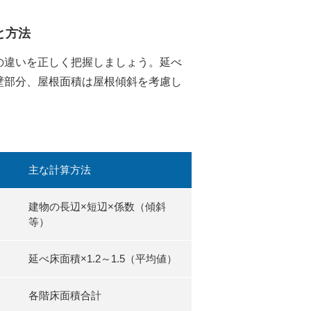
と方法
の違いを正しく把握しましょう。延べ
壁部分、屋根面積は屋根傾斜を考慮し
主な計算方法
建物の長辺×短辺×係数（傾斜
等）
延べ床面積×1.2～1.5（平均値）
各階床面積合計