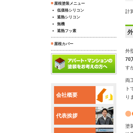
屋根塗装メニュー
低価格シリコン
計
遮熱シリコン
無機
遮熱フッ素
屋根カバー
外
70
す
両
ト
会社概要
り
代表挨拶
塗