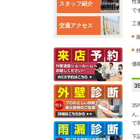
性
スタッフ紹介
で
工
交通アクセス
価
3
ん
で
下