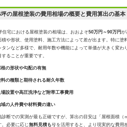
35坪の屋根塗装の費用相場の概要と費用算出の基本
5坪住宅における屋根塗装の相場は、おおよそ
50万円～90万円
が
面積や形状、使用塗料、施工方法によって差が出ます。特に塗
レタンなど多様で、耐用年数や機能によって単価が大きく変わ
目することが重要です。
屋根の形状や勾配の有無
塗料の種類と期待される耐久年数
足場設置や高圧洗浄など附帯工事費用
地域の人件費や材料費の違い
地診断での実測が最も正確ですが、算出の目安は「屋根面積（
す。必要に応じ
無料見積もり
を活用すると、より現実的な費用