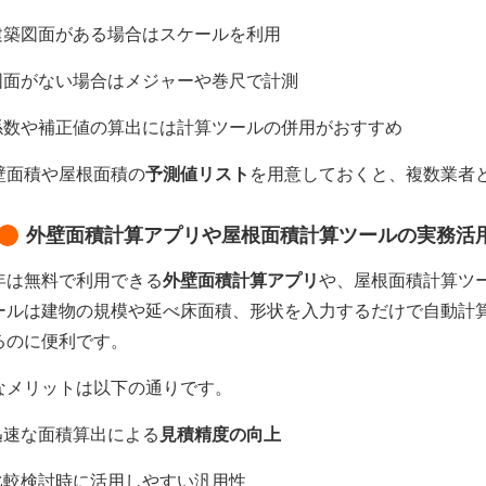
建築図面がある場合はスケールを利用
図面がない場合はメジャーや巻尺で計測
係数や補正値の算出には計算ツールの併用がおすすめ
壁面積や屋根面積の
予測値リスト
を用意しておくと、複数業者
外壁面積計算アプリや屋根面積計算ツールの実務活
年は無料で利用できる
外壁面積計算アプリ
や、屋根面積計算ツ
ールは建物の規模や延べ床面積、形状を入力するだけで自動計
るのに便利です。
なメリットは以下の通りです。
迅速な面積算出による
見積精度の向上
比較検討時に活用しやすい汎用性