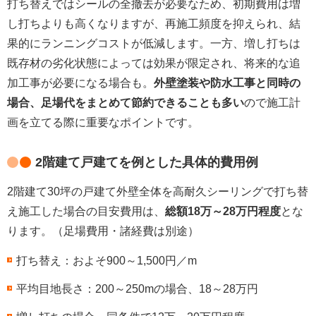
打ち替えではシールの全撤去が必要なため、初期費用は増
し打ちよりも高くなりますが、再施工頻度を抑えられ、結
果的にランニングコストが低減します。一方、増し打ちは
既存材の劣化状態によっては効果が限定され、将来的な追
加工事が必要になる場合も。
外壁塗装や防水工事と同時の
場合、足場代をまとめて節約できることも多い
ので施工計
画を立てる際に重要なポイントです。
2階建て戸建てを例とした具体的費用例
2階建て30坪の戸建て外壁全体を高耐久シーリングで打ち替
え施工した場合の目安費用は、
総額18万～28万円程度
とな
ります。（足場費用・諸経費は別途）
打ち替え：およそ900～1,500円／m
平均目地長さ：200～250mの場合、18～28万円