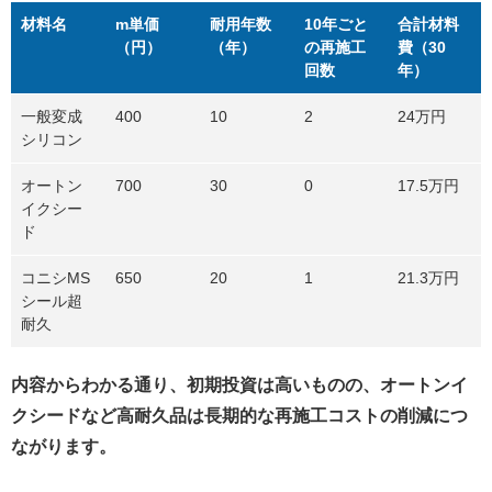
材料名
m単価
耐用年数
10年ごと
合計材料
（円）
（年）
の再施工
費（30
回数
年）
一般変成
400
10
2
24万円
シリコン
オートン
700
30
0
17.5万円
イクシー
ド
コニシMS
650
20
1
21.3万円
シール超
耐久
内容からわかる通り、初期投資は高いものの、オートンイ
クシードなど高耐久品は長期的な再施工コストの削減につ
ながります。