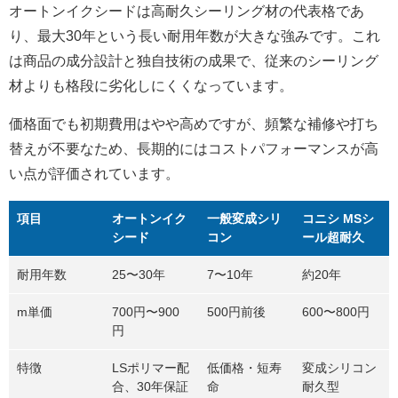
オートンイクシードは高耐久シーリング材の代表格であ
り、最大30年という長い耐用年数が大きな強みです。これ
は商品の成分設計と独自技術の成果で、従来のシーリング
材よりも格段に劣化しにくくなっています。
価格面でも初期費用はやや高めですが、頻繁な補修や打ち
替えが不要なため、長期的にはコストパフォーマンスが高
い点が評価されています。
項目
オートンイク
一般変成シリ
コニシ MSシ
シード
コン
ール超耐久
耐用年数
25〜30年
7〜10年
約20年
m単価
700円〜900
500円前後
600〜800円
円
特徴
LSポリマー配
低価格・短寿
変成シリコン
合、30年保証
命
耐久型