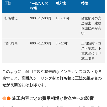
工法
1mあたりの
耐久性
特徴
相場
打ち替え
900〜1,500円
15〜30年
劣化部分の完
全除去、建物
保護効果が高
い
増し打ち
600〜1,100円
5〜10年
工期短縮・コ
スト削減、下
地状況により
施工限界
このように、耐用年数や将来的なメンテナンスコストを考
慮すると、
高耐久シーリング材と打ち替え工法の組み合わ
せが長期的にはお得
です。
施工内容ごとの費用相場と耐久性への影響