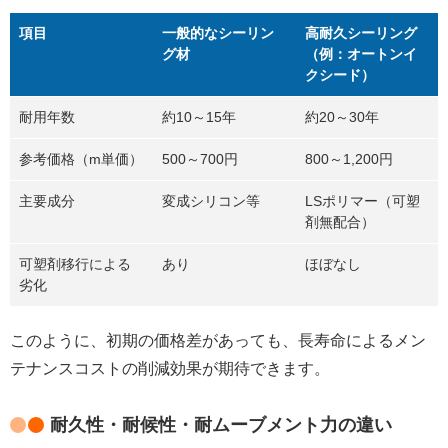
項目
一般的なシーリン
高耐久シーリング
グ材
（例：オートンイ
クシード）
耐用年数
約10～15年
約20～30年
参考価格（m単価）
500～700円
800～1,200円
主要成分
変成シリコン等
LSポリマー（可塑
剤無配合）
可塑剤移行による
あり
ほぼなし
劣化
このように、初期の価格差があっても、長寿命によるメン
テナンスコストの削減効果が期待できます。
耐久性・耐候性・耐ムーブメント力の違い