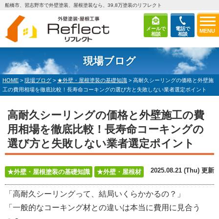
船橋市、習志野市で外壁塗装、屋根塗装なら、39,8万塗装のリフレクト
メールで
電話で
MENU
相談
相談
現場ブログ
HOME
>
現場ブログ
>
★外壁・屋根塗装の基礎知識
>
高耐久シーリングの価格と外壁施
工の費用相場を徹底比較！長寿命コーキングの選び方と失敗しない業者選定ポイント
高耐久シーリングの価格と外壁施工の費
用相場を徹底比較！長寿命コーキングの
選び方と失敗しない業者選定ポイント
2025.08.21 (Thu) 更新
★外壁・屋根塗装の基礎知識
★外壁・屋根材
「高耐久シーリングって、結局いくらかかるの？」
「一般的なコーキング材との違いは本当に費用に見合う