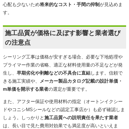
心配も少ないため
将来的なコスト・手間の抑制
が見込めま
す。
施工品質が価格に及ぼす影響と業者選び
の注意点
シーリング工事は価格が安すぎる場合、必要な下地処理や
プライマー作業の省略、適正な材料使用量の不足などが発
生し、
早期劣化や剥離などの不具合に直結
します。信頼で
きる施工実績や、
メーカー製品カタログ記載の設計単価・
m単価を開示する業者
の選定が重要です。
また、アフター保証や使用材料の指定（オートンイクシー
ドやコニシMSシールなどの認定工事店か）も必ず確認しま
しょう。しっかりと
施工品質への説明責任を果たす業者
は、長い目で見た費用対効果でも満足度が高いといえま