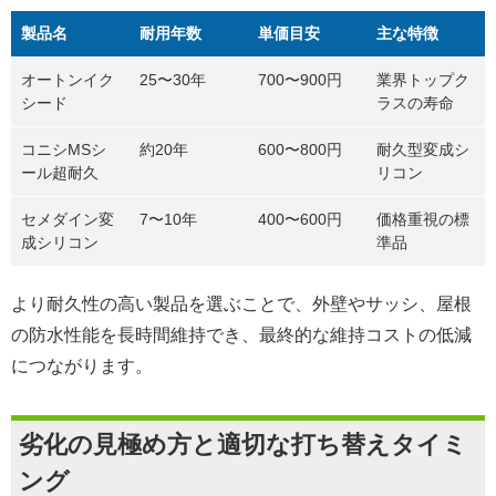
製品名
耐用年数
単価目安
主な特徴
オートンイク
25〜30年
700〜900円
業界トップク
シード
ラスの寿命
コニシMSシ
約20年
600〜800円
耐久型変成シ
ール超耐久
リコン
セメダイン変
7〜10年
400〜600円
価格重視の標
成シリコン
準品
より耐久性の高い製品を選ぶことで、外壁やサッシ、屋根
の防水性能を長時間維持でき、最終的な維持コストの低減
につながります。
劣化の見極め方と適切な打ち替えタイミ
ング