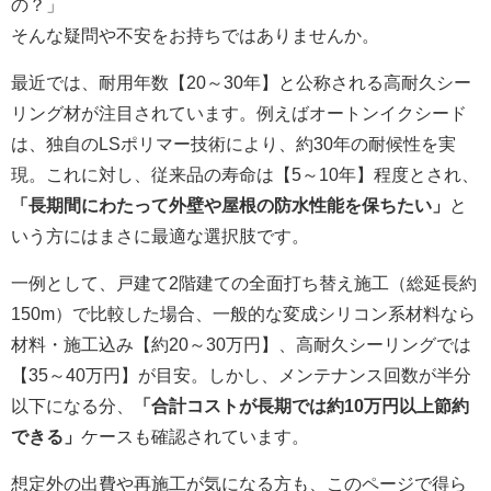
の？」
そんな疑問や不安をお持ちではありませんか。
最近では、耐用年数【20～30年】と公称される高耐久シー
リング材が注目されています。例えば
オートンイクシード
は、独自のLSポリマー技術により、約30年の耐候性を実
現。これに対し、従来品の寿命は【5～10年】程度とされ、
「長期間にわたって外壁や屋根の防水性能を保ちたい」
と
いう方にはまさに最適な選択肢です。
一例として、戸建て2階建ての全面打ち替え施工（総延長約
150m）で比較した場合、一般的な変成シリコン系材料なら
材料・施工込み【約20～30万円】、高耐久シーリングでは
【35～40万円】が目安。しかし、メンテナンス回数が半分
以下になる分、
「合計コストが長期では約10万円以上節約
できる」
ケースも確認されています。
想定外の出費や再施工が気になる方も、このページで得ら