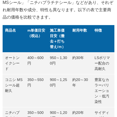
MSシール」「ニチハプラチナシール」などがあり、それぞ
れ耐用年数や成分、特性も異なります。以下の表で主要商
品の価格を比較できます。
商品名
m単価目安
施工単価
耐用年数
特徴
（税込）
目安（撤
去＋打ち
替え/ｍ）
オートン
400～600
950～1,30
約30年
LSポリマ
イクシー
円
0円
ー配合の
ド
高耐久
コニシ MS
350～550
900～1,25
約20～30
豊富なカ
シール超
円
0円
年
ラーバリ
耐久
エーショ
ン・低汚
染性
ニチハプ
350～500
900～1,20
約20年
サイディ