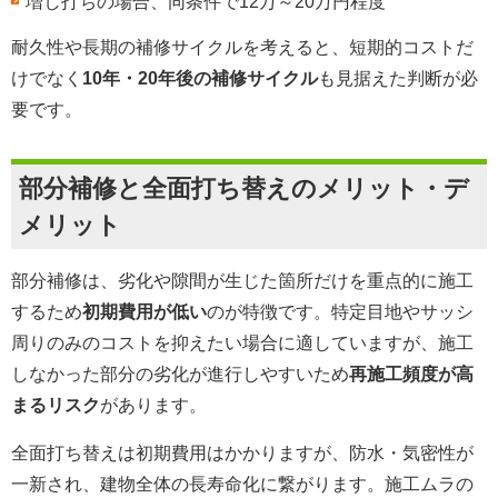
増し打ちの場合、同条件で12万～20万円程度
耐久性や長期の補修サイクルを考えると、短期的コストだ
けでなく
10年・20年後の補修サイクル
も見据えた判断が必
要です。
部分補修と全面打ち替えのメリット・デ
メリット
部分補修は、劣化や隙間が生じた箇所だけを重点的に施工
するため
初期費用が低い
のが特徴です。特定目地やサッシ
周りのみのコストを抑えたい場合に適していますが、施工
しなかった部分の劣化が進行しやすいため
再施工頻度が高
まるリスク
があります。
全面打ち替えは初期費用はかかりますが、防水・気密性が
一新され、建物全体の長寿命化に繋がります。施工ムラの