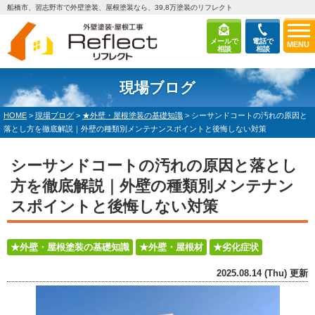
船橋市、習志野市で外壁塗装、屋根塗装なら、39,8万塗装のリフレクト
メールで
電話で
MENU
相談
相談
現場ブログ
HOME
>
現場ブログ
>
★外壁・屋根塗装の基礎知識
>
シーサンドコートの汚れの原因と
落とし方を徹底解説｜外壁の種類別メンテナンスポイントと後悔しない対策
シーサンドコートの汚れの原因と落とし
方を徹底解説｜外壁の種類別メンテナン
スポイントと後悔しない対策
★外壁・屋根塗装の基礎知識
★外壁・屋根材
★劣化症状
2025.08.14 (Thu) 更新