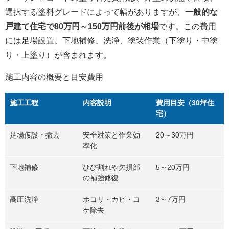
選択する塗料グレードによって幅がありますが、
一般的な
戸建て住宅で80万円～150万円前後が相場
です。この費用
には足場設置、下地補修、洗浄、塗装作業（下塗り・中塗
り・上塗り）が含まれます。
施工内容の概要と目安費用
施工工程
内容説明
費用目安（30坪住
宅）
足場仮設・撤去
安全対策と作業効
20～30万円
率化
下地補修
ひび割れや欠損部
5～20万円
の補強修復
高圧洗浄
ホコリ・カビ・コ
3～7万円
ケ除去