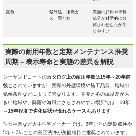
変色
紫外線、排気ガ
表層の顔料や塗料
ス、雨だれ
成分が科学的に分
解され色むらが生
じやすい
実際の耐用年数と定期メンテナンス推奨
周期 – 表示寿命と実態の差異を解説
シーサンドコートの
カタログ上の耐用年数は15年～20年前
後
とされていますが、実際の外壁環境や施工品質、地域の
気候条件などによって異なります。真夏と冬の温度差が大
きい地域や、降雨や海風にさらされやすい場所では、
10年
～15年程度で劣化症状が現れるケースもあります
。
住友林業など大手住宅メーカーでは、3年ごとの定期点検や
5年～7年ごとの高圧洗浄が美観維持に推奨されています。