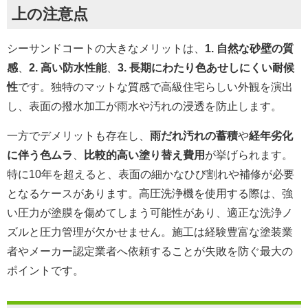
上の注意点
シーサンドコートの大きなメリットは、
1. 自然な砂壁の質
感
、
2. 高い防水性能
、
3. 長期にわたり色あせしにくい耐候
性
です。独特のマットな質感で高級住宅らしい外観を演出
し、表面の撥水加工が雨水や汚れの浸透を防止します。
一方でデメリットも存在し、
雨だれ汚れの蓄積
や
経年劣化
に伴う色ムラ
、
比較的高い塗り替え費用
が挙げられます。
特に10年を超えると、表面の細かなひび割れや補修が必要
となるケースがあります。高圧洗浄機を使用する際は、強
い圧力が塗膜を傷めてしまう可能性があり、適正な洗浄ノ
ズルと圧力管理が欠かせません。施工は経験豊富な塗装業
者やメーカー認定業者へ依頼することが失敗を防ぐ最大の
ポイントです。