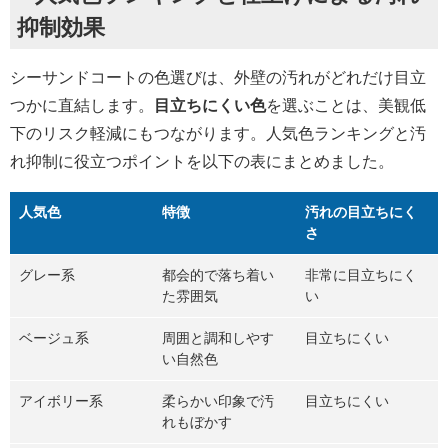
抑制効果
シーサンドコートの色選びは、外壁の汚れがどれだけ目立
つかに直結します。
目立ちにくい色
を選ぶことは、美観低
下のリスク軽減にもつながります。人気色ランキングと汚
れ抑制に役立つポイントを以下の表にまとめました。
人気色
特徴
汚れの目立ちにく
さ
グレー系
都会的で落ち着い
非常に目立ちにく
た雰囲気
い
ベージュ系
周囲と調和しやす
目立ちにくい
い自然色
アイボリー系
柔らかい印象で汚
目立ちにくい
れもぼかす