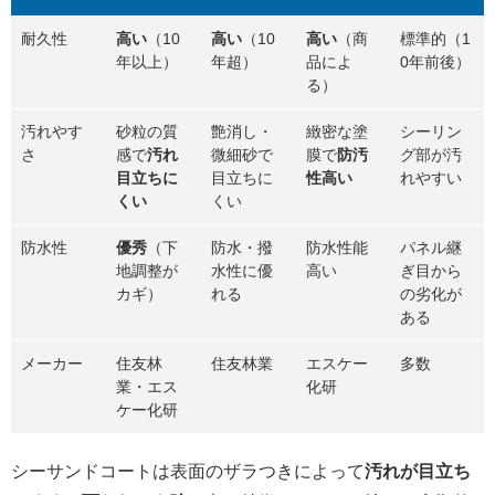
耐久性
高い
（10
高い
（10
高い
（商
標準的（1
年以上）
年超）
品によ
0年前後）
る）
汚れやす
砂粒の質
艶消し・
緻密な塗
シーリン
さ
感で
汚れ
微細砂で
膜で
防汚
グ部が汚
目立ちに
目立ちに
性高い
れやすい
くい
くい
防水性
優秀
（下
防水・撥
防水性能
パネル継
地調整が
水性に優
高い
ぎ目から
カギ）
れる
の劣化が
ある
メーカー
住友林
住友林業
エスケー
多数
業・エス
化研
ケー化研
シーサンドコートは表面のザラつきによって
汚れが目立ち