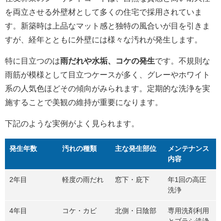
を両立させる外壁材として多くの住宅で採用されていま
す。新築時は上品なマット感と独特の風合いが目を引きま
すが、経年とともに外壁には様々な汚れが発生します。
特に目立つのは
雨だれや水垢、コケの発生
です。不規則な
雨筋が模様として目立つケースが多く、グレーやホワイト
系の人気色ほどその傾向がみられます。定期的な洗浄を実
施することで美観の維持が重要になります。
下記のような実例がよく見られます。
発生年数
汚れの種類
主な発生部位
メンテナンス
内容
2年目
軽度の雨だれ
窓下・庇下
年1回の高圧
洗浄
4年目
コケ・カビ
北側・日陰部
専用洗剤利用
とブラシ洗浄