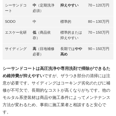
シーサンドコ
中
（定期洗浄
抑えやすい
70～120万円
ート
必須）
SODO
中
標準的
80～130万円
エスケー化研
低
（商品依
標準的または
70～150万円
存）
抑えやすい
サイディング
高
（目地補修
長期では
やや
90～150万円
必要）
高め
シーサンドコートは高圧洗浄や専用洗剤で掃除ができるた
め維持費が抑えやすい
ですが、ザラつき部分の清掃には注
意が必要です。サイディングはコーキング劣化のたびに補
修が不可欠で、長期的なコストが高くなりがちです。他の
モルタル系塗装材は商品や施工条件によってメンテナンス
方法が変わるため、事前に施工業者と相談すると安心で
す。