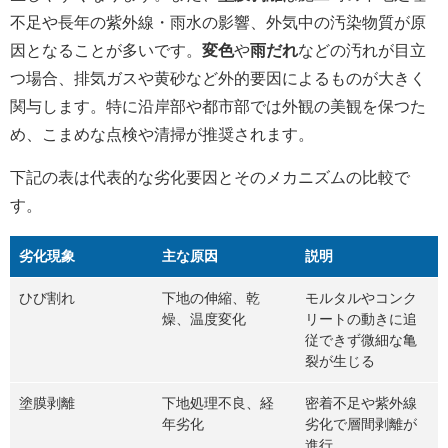
不足や長年の紫外線・雨水の影響、外気中の汚染物質が原
因となることが多いです。
変色
や
雨だれ
などの汚れが目立
つ場合、排気ガスや黄砂など外的要因によるものが大きく
関与します。特に沿岸部や都市部では外観の美観を保つた
め、こまめな点検や清掃が推奨されます。
下記の表は代表的な劣化要因とそのメカニズムの比較で
す。
劣化現象
主な原因
説明
ひび割れ
下地の伸縮、乾
モルタルやコンク
燥、温度変化
リートの動きに追
従できず微細な亀
裂が生じる
塗膜剥離
下地処理不良、経
密着不足や紫外線
年劣化
劣化で層間剥離が
進行