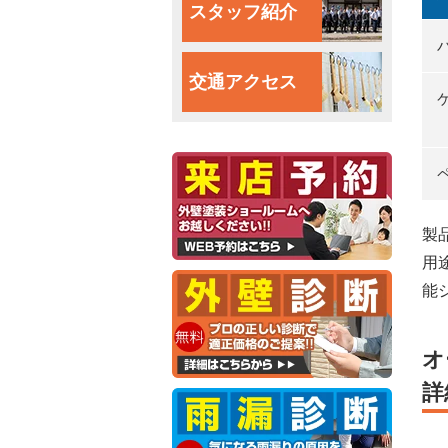
スタッフ紹介
交通アクセス
製
用
能
オ
詳