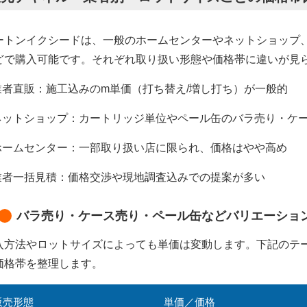
ートンイクシードは、一般のホームセンターやネットショップ
どで購入可能です。それぞれ取り扱い形態や価格帯に違いが見
業者直販：施工込みのm単価（打ち替え/増し打ち）が一般的
ネットショップ：カートリッジ単位やペール缶のバラ売り・ケ
ホームセンター：一部取り扱い店に限られ、価格はやや高め
業者一括見積：価格交渉や現地調査込みでの提案が多い
バラ売り・ケース売り・ペール缶などバリエーショ
入方法やロットサイズによっても単価は変動します。下記のテ
価格帯を整理します。
販売形態
単価／価格