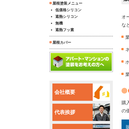
屋根塗装メニュー
低価格シリコン
遮熱シリコン
オ
無機
な
遮熱フッ素
屋根カバー
会社概要
購
の
代表挨拶