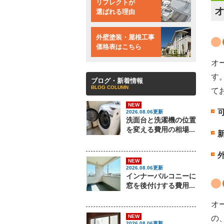
リフレクトが
選ばれる理由
外壁塗装・屋根工事
価格表はこちら
オ
す
ブログ・新着情報
BLOG COLUMN
て
NEW
2026.08.06更新
洗面台と洗濯機の位置
を変える費用の相場...
NEW
2026.08.06更新
インナーバルコニーに
窓を後付けする費用...
オ
NEW
の
2026.08.06更新