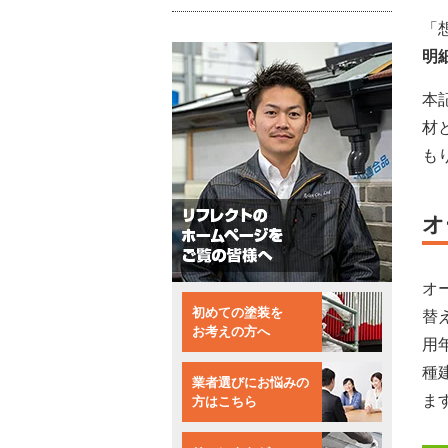
「
明
本
材
も
オ
オ
初めての塗装を
替
お考えの方へ
用
種
業者選びにお悩みの
ま
方はこちら