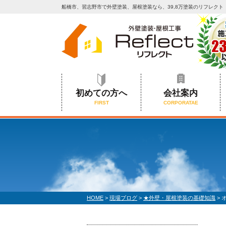
船橋市、習志野市で外壁塗装、屋根塗装なら、39,8万塗装のリフレクト
初めての方へ
会社案内
FIRST
CORPORATAE
HOME
>
現場ブログ
>
★外壁・屋根塗装の基礎知識
>