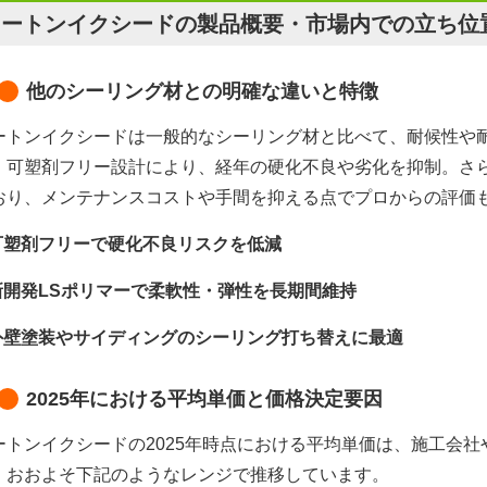
オートンイクシードの製品概要・市場内での立ち位
他のシーリング材との明確な違いと特徴
ートンイクシードは一般的なシーリング材と比べて、耐候性や
。可塑剤フリー設計により、経年の硬化不良や劣化を抑制。さら
おり、メンテナンスコストや手間を抑える点でプロからの評価
可塑剤フリーで硬化不良リスクを低減
新開発LSポリマーで柔軟性・弾性を長期間維持
外壁塗装やサイディングのシーリング打ち替えに最適
2025年における平均単価と価格決定要因
ートンイクシードの2025年時点における平均単価は、施工会
、おおよそ下記のようなレンジで推移しています。