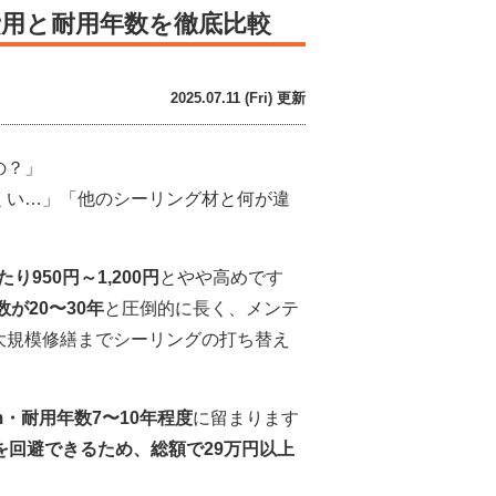
用と耐用年数を徹底比較
2025.07.11 (Fri) 更新
の？」
くい…」「他のシーリング材と何が違
たり950円～1,200円
とやや高めです
が20〜30年
と圧倒的に長く、メンテ
大規模修繕までシーリングの打ち替え
/m・耐用年数7〜10年程度
に留まります
を回避できるため、総額で29万円以上