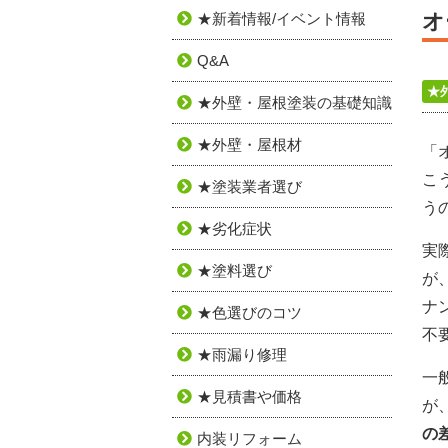
オ
★新着情報/イベント情報
Q&A
★
★外壁・屋根塗装の基礎知識
★外壁・屋根材
「
こ
★塗装業者選び
う
★劣化症状
実
★塗料選び
が
ナ
★色選びのコツ
不
★雨漏り修理
一
★見積書や価格
が
の
内装リフォーム