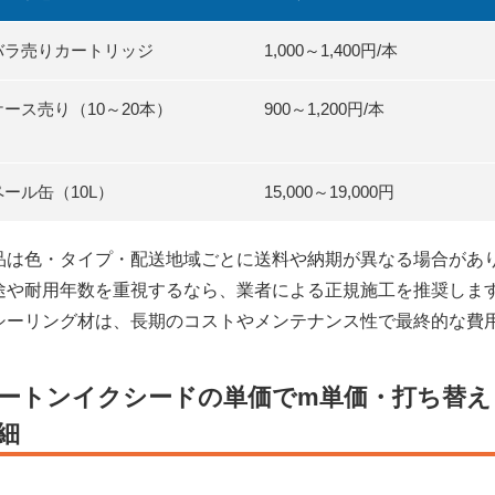
バラ売りカートリッジ
1,000～1,400円/本
ケース売り（10～20本）
900～1,200円/本
ペール缶（10L）
15,000～19,000円
品は色・タイプ・配送地域ごとに送料や納期が異なる場合があ
途や耐用年数を重視するなら、業者による正規施工を推奨しま
シーリング材は、長期のコストやメンテナンス性で最終的な費
ートンイクシードの単価でm単価・打ち替え
細