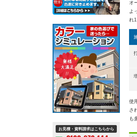
オ
よ
れ
使
さ
も
お見積・資料請求はこちらから