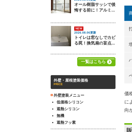
オール樹脂サッシで後
悔する前に！アルミ...
NEW
2026.08.06更新
トイレは窓なしでカビ
る罠！換気扇の盲点...
一覧はこちら
外壁・屋根塗装価格
PRICE
価
外壁塗装メニュー
に
低価格シリコン
遮熱シリコン
向
無機
遮熱フッ素