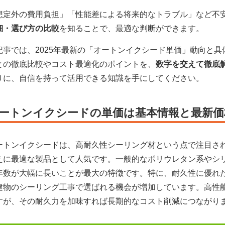
想定外の費用負担」「性能差による将来的なトラブル」など不
細・選び方の比較
を知ることで、最適な判断ができます。
記事では、2025年最新の「オートンイクシード単価」動向と
との徹底比較やコスト最適化のポイントを、
数字を交えて徹底
りに、自信を持って活用できる知識を手にしてください。
ートンイクシードの単価は基本情報と最新価
ートンイクシードは、高耐久性シーリング材という点で注目さ
えに最適な製品として人気です。一般的なポリウレタン系やシ
年数が大幅に長いことが最大の特徴です。特に、耐久性に優れた
建物のシーリング工事で選ばれる機会が増加しています。高性
すが、その耐久力を加味すれば長期的なコスト削減につながり