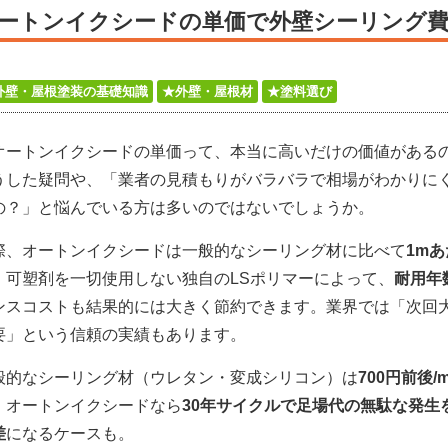
ートンイクシードの単価で外壁シーリング費
外壁・屋根塗装の基礎知識
★外壁・屋根材
★塗料選び
オートンイクシードの単価って、本当に高いだけの価値がある
うした疑問や、「業者の見積もりがバラバラで相場がわかりに
の？」と悩んでいる方は多いのではないでしょうか。
際、オートンイクシードは一般的なシーリング材に比べて
1mあ
、可塑剤を一切使用しない独自のLSポリマーによって、
耐用年数
ンスコストも結果的には大きく節約できます。業界では「次回
要」という信頼の実績もあります。
般的なシーリング材（ウレタン・変成シリコン）は
700円前後
、オートンイクシードなら
30年サイクルで足場代の無駄な発生
差
になるケースも。