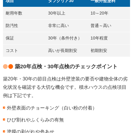
項目
タフクリア30
一般外壁塗料
耐用年数
30年以上
10～20年
防汚性
非常に高い
普通～高い
保証
30年（条件付き）
10年程度
コスト
高いが長期割安
初期割安
築20年点検・30年点検のチェックポイント
築20年・30年の節目点検は外壁塗装の要否や建物全体の劣
化状況を確認する大切な機会です。積水ハウスの点検項目
例は下記です。
外壁表面のチョーキング（白い粉の付着）
ひび割れやふくらみの有無
塗膜の剥がれや色あせ