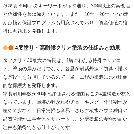
壁塗装 30年」のキーワードが示す通り、30年以上の実現性
と信頼性を兼ね備えています。また、10年・20年ごとの定
期点検と保証プログラムも用意されており、資産価値の維
持にも効果を発揮します。
4度塗り・高耐候クリア塗装の仕組みと効果
タフクリア30最大の特長は、4層にわたる特殊クリアコー
ト。塗膜の厚みだけでなく、各層が耐紫外線・防藻・撥水
など役割を分担しているので、単一工程の塗装に比べ圧倒
的な保護力を発揮します。
塗装耐用年数が30年と評価される理由もこの4重構造が核と
なっています。塗装の剥がれやチョーキング・ひび割れが
極めて少なく、日常清掃も容易。さらに積水ハウス独自の
品質管理が工事全体をサポートし、外壁塗装の金額が高い
理由も納得できる仕上がりです。