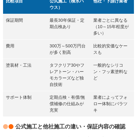
比較項目
公式施工（積水ハ
他社・下請け業者
ウス）
保証期間
最長30年保証・定
業者ごとに異なる
期点検あり
（10～15年程度が
多い）
費用
300万～500万円台
比較的安価なケー
が多く割高
スも
塗装材・工法
タフクリア30やフ
一般的なシリコ
レアトーン・ハー
ン・フッ素塗料な
モカラーズなど独
ど
自技術
サポート体制
定期点検・有償/無
業者によってフォ
償補修の仕組みが
ロー体制にバラツ
充実
キ
公式施工と他社施工の違い・保証内容の確認