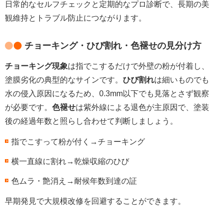
日常的なセルフチェックと定期的なプロ診断で、長期の美
観維持とトラブル防止につながります。
チョーキング・ひび割れ・色褪せの見分け方
チョーキング現象
は指でこするだけで外壁の粉が付着し、
塗膜劣化の典型的なサインです。
ひび割れ
は細いものでも
水の侵入原因になるため、0.3mm以下でも見落とさず観察
が必要です。
色褪せ
は紫外線による退色が主原因で、塗装
後の経過年数と照らし合わせて判断しましょう。
指でこすって粉が付く→チョーキング
横一直線に割れ→乾燥収縮のひび
色ムラ・艶消え→耐候年数到達の証
早期発見で大規模改修を回避することができます。