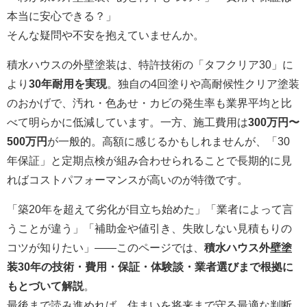
本当に安心できる？」
そんな疑問や不安を抱えていませんか。
積水ハウスの外壁塗装は、特許技術の「タフクリア30」に
より
30年耐用を実現
。独自の4回塗りや高耐候性クリア塗装
のおかげで、汚れ・色あせ・カビの発生率も業界平均と比
べて明らかに低減しています。一方、施工費用は
300万円〜
500万円
が一般的。高額に感じるかもしれませんが、「30
年保証」と定期点検が組み合わせられることで長期的に見
ればコストパフォーマンスが高いのが特徴です。
「築20年を超えて劣化が目立ち始めた」「業者によって言
うことが違う」「補助金や値引き、失敗しない見積もりの
コツが知りたい」――このページでは、
積水ハウス外壁塗
装30年の技術・費用・保証・体験談・業者選びまで根拠に
もとづいて解説
。
最後まで読み進めれば、住まいを将来まで守る最適な判断