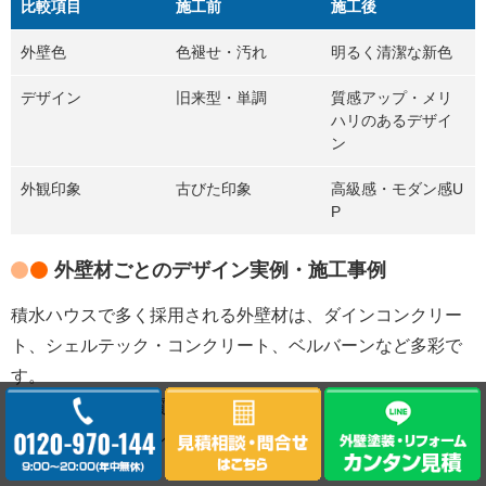
比較項目
施工前
施工後
外壁色
色褪せ・汚れ
明るく清潔な新色
デザイン
旧来型・単調
質感アップ・メリ
ハリのあるデザイ
ン
外観印象
古びた印象
高級感・モダン感U
P
外壁材ごとのデザイン実例・施工事例
積水ハウスで多く採用される外壁材は、ダインコンクリー
ト、シェルテック・コンクリート、ベルバーンなど多彩で
す。
それぞれの素材の質感や特性に合わせて、マット、グロ
ス、石目調、タイル調など質感を活かした塗装パターンが
提案されています。