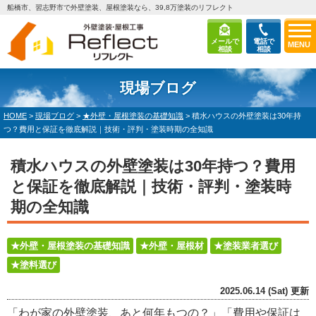
船橋市、習志野市で外壁塗装、屋根塗装なら、39,8万塗装のリフレクト
メールで
電話で
MENU
相談
相談
現場ブログ
HOME
>
現場ブログ
>
★外壁・屋根塗装の基礎知識
>
積水ハウスの外壁塗装は30年持
つ？費用と保証を徹底解説｜技術・評判・塗装時期の全知識
積水ハウスの外壁塗装は30年持つ？費用
と保証を徹底解説｜技術・評判・塗装時
期の全知識
★外壁・屋根塗装の基礎知識
★外壁・屋根材
★塗装業者選び
★塗料選び
2025.06.14 (Sat) 更新
「わが家の外壁塗装、あと何年もつの？」「費用や保証は