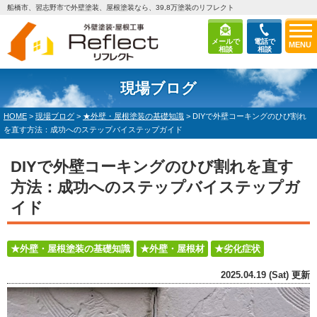
船橋市、習志野市で外壁塗装、屋根塗装なら、39,8万塗装のリフレクト
メールで
電話で
MENU
相談
相談
現場ブログ
HOME
>
現場ブログ
>
★外壁・屋根塗装の基礎知識
>
DIYで外壁コーキングのひび割れ
を直す方法：成功へのステップバイステップガイド
DIYで外壁コーキングのひび割れを直す
方法：成功へのステップバイステップガ
イド
★外壁・屋根塗装の基礎知識
★外壁・屋根材
★劣化症状
2025.04.19 (Sat) 更新