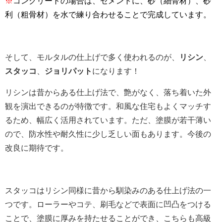
※
コンクリートの場合は、セメントに、砂（細骨材）、砂
利（粗骨材）を水で練り合わせることで完成しています。
そして、モルタルの仕上げで多く使われるのが、
リシン
、
スタッコ
、
ジョリパット
になります！
リシンは昔からある仕上げ法で、艶がなく、落ち着いた外
観を演出できるのが特徴です。和風な住宅もよくマッチす
るため、幅広く活用されています。ただ、塗膜が若干薄い
ので、防水性や耐久性に少し乏しい面もあります。今後の
改良に期待です。
スタッコはリシン同様に昔から馴染みのある仕上げ法の一
つです。
ローラーやコテ、刷毛などで表面に凹凸をつける
ことで、塗膜に厚みを持たせることができ、こちらも高級