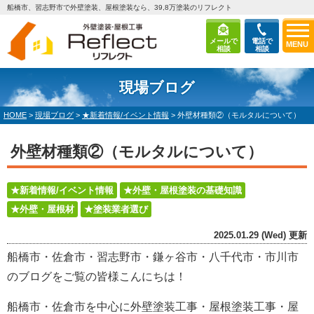
船橋市、習志野市で外壁塗装、屋根塗装なら、39,8万塗装のリフレクト
メールで
電話で
MENU
相談
相談
現場ブログ
HOME
>
現場ブログ
>
★新着情報/イベント情報
>
外壁材種類②（モルタルについて）
外壁材種類②（モルタルについて）
★新着情報/イベント情報
★外壁・屋根塗装の基礎知識
★外壁・屋根材
★塗装業者選び
2025.01.29 (Wed) 更新
船橋市・佐倉市・習志野市・鎌ヶ谷市・八千代市・市川市
のブログをご覧の皆様こんにちは！
船橋市・佐倉市を中心に
外壁塗装工事・屋根塗装工事・屋