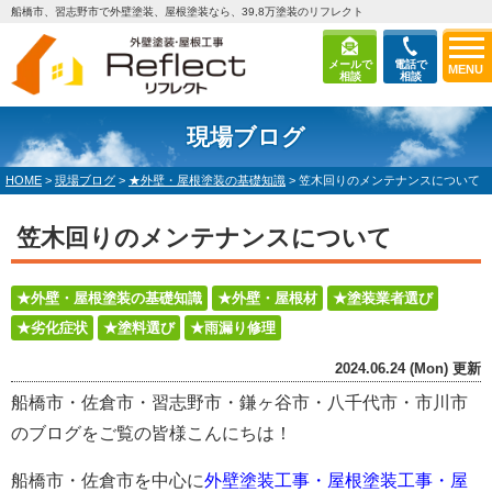
船橋市、習志野市で外壁塗装、屋根塗装なら、39,8万塗装のリフレクト
メールで
電話で
MENU
相談
相談
現場ブログ
HOME
>
現場ブログ
>
★外壁・屋根塗装の基礎知識
>
笠木回りのメンテナンスについて
笠木回りのメンテナンスについて
★外壁・屋根塗装の基礎知識
★外壁・屋根材
★塗装業者選び
★劣化症状
★塗料選び
★雨漏り修理
2024.06.24 (Mon) 更新
船橋市・佐倉市・習志野市・鎌ヶ谷市・八千代市・市川市
のブログをご覧の皆様こんにちは！
船橋市・佐倉市を中心に
外壁塗装工事・屋根塗装工事・屋