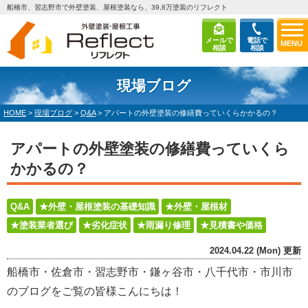
船橋市、習志野市で外壁塗装、屋根塗装なら、39,8万塗装のリフレクト
メールで
電話で
MENU
相談
相談
現場ブログ
HOME
>
現場ブログ
>
Q&A
>
アパートの外壁塗装の修繕費っていくらかかるの？
アパートの外壁塗装の修繕費っていくら
かかるの？
Q&A
★外壁・屋根塗装の基礎知識
★外壁・屋根材
★塗装業者選び
★劣化症状
★雨漏り修理
★見積書や価格
2024.04.22 (Mon) 更新
船橋市・佐倉市・習志野市・鎌ヶ谷市・八千代市・市川市
のブログをご覧の皆様こんにちは！