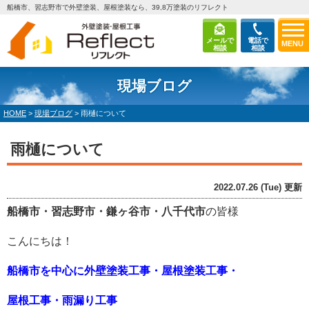
船橋市、習志野市で外壁塗装、屋根塗装なら、39,8万塗装のリフレクト
メールで
電話で
MENU
相談
相談
現場ブログ
HOME
>
現場ブログ
>
雨樋について
雨樋について
2022.07.26 (Tue) 更新
船橋市・習志野市・鎌ヶ谷市・八千代市
の皆様
こんにちは！
船橋市を中心に外壁塗装工事・屋根塗装工事・
屋根工事・雨漏り工事