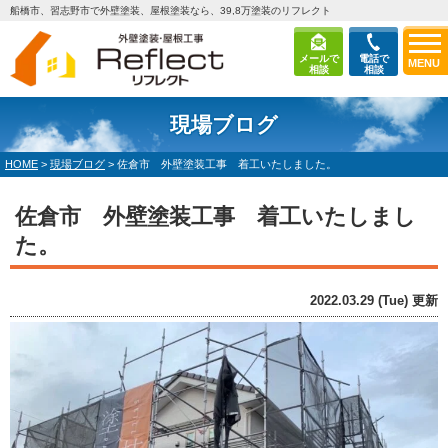
船橋市、習志野市で外壁塗装、屋根塗装なら、39,8万塗装のリフレクト
メールで
電話で
MENU
相談
相談
現場ブログ
HOME
>
現場ブログ
>
佐倉市 外壁塗装工事 着工いたしました。
佐倉市 外壁塗装工事 着工いたしまし
た。
2022.03.29 (Tue) 更新