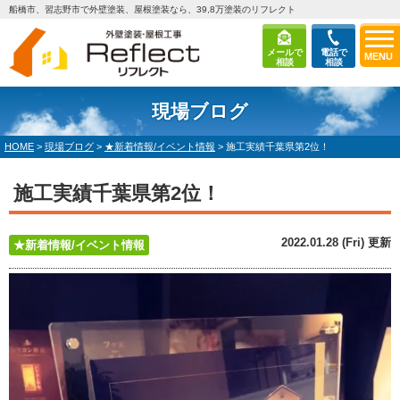
船橋市、習志野市で外壁塗装、屋根塗装なら、39,8万塗装のリフレクト
メールで
電話で
MENU
相談
相談
現場ブログ
HOME
>
現場ブログ
>
★新着情報/イベント情報
>
施工実績千葉県第2位！
施工実績千葉県第2位！
2022.01.28 (Fri) 更新
★新着情報/イベント情報