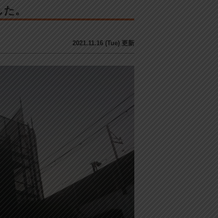
した。
2021.11.16 (Tue) 更新