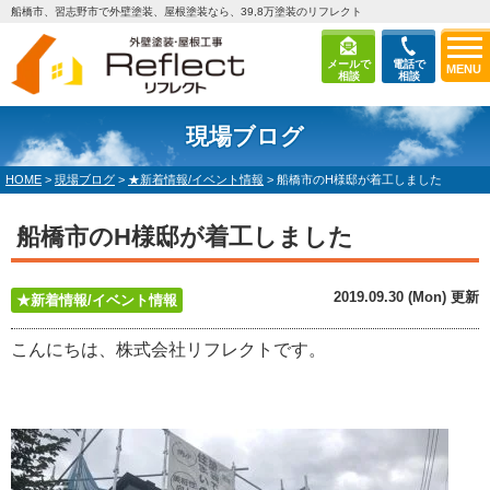
船橋市、習志野市で外壁塗装、屋根塗装なら、39,8万塗装のリフレクト
メールで
電話で
MENU
相談
相談
現場ブログ
HOME
>
現場ブログ
>
★新着情報/イベント情報
>
船橋市のH様邸が着工しました
船橋市のH様邸が着工しました
2019.09.30 (Mon) 更新
★新着情報/イベント情報
こんにちは、株式会社リフレクトです。