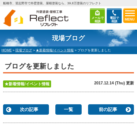
船橋市、習志野市で外壁塗装、屋根塗装なら、39,8万塗装のリフレクト
メールで
電話で
MENU
相談
相談
現場ブログ
HOME
>
現場ブログ
>
★新着情報/イベント情報
>
ブログを更新しました
ブログを更新しました
2017.12.14 (Thu) 更新
★新着情報/イベント情報
次の記事
一覧
前の記事